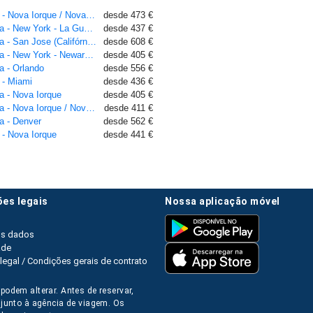
Voos Porto - Nova Iorque / Nova York - John F. Kennedy
desde 473 €
Voos Lisboa - New York - La Guardia
desde 437 €
Voos Lisboa - San Jose (Califórnia)
desde 608 €
Voos Lisboa - New York - Newark Liberty
desde 405 €
a - Orlando
desde 556 €
 - Miami
desde 436 €
a - Nova Iorque
desde 405 €
Voos Lisboa - Nova Iorque / Nova York - John F. Kennedy
desde 411 €
a - Denver
desde 562 €
 - Nova Iorque
desde 441 €
ões legais
nossa aplicação móvel
os dados
ade
legal / Condições gerais de contrato
podem alterar. Antes de reservar,
s junto à agência de viagem. Os