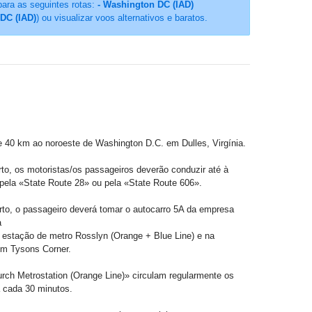
para as seguintes rotas:
- Washington DC (IAD)
DC (IAD)
) ou visualizar voos alternativos e baratos.
e 40 km ao noroeste de Washington D.C. em Dulles, Virgínia.
o, os motoristas/os passageiros deverão conduzir até à
pela «State Route 28» ou pela «State Route 606».
rto, o passageiro deverá tomar o autocarro 5A da empresa
à
a estação de metro Rosslyn (Orange + Blue Line) e na
em Tysons Corner.
urch Metrostation (Orange Line)» circulam regularmente os
 cada 30 minutos.