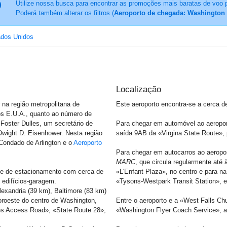
Utilize nossa busca para encontrar as promoções mais baratas de voo 
Poderá também alterar os filtros (
Aeroporto de chegada: Washington 
ados Unidos
Localização
 na região metropolitana de
Este aeroporto encontra-se a cerca d
os E.U.A., quanto ao número de
Foster Dulles, um secretário de
Para chegar em automóvel ao aeroport
Dwight D. Eisenhower. Nesta região
saída 9AB da «Virgina State Route», 
 Condado de Arlington e o
Aeroporto
Para chegar em autocarros ao aeropo
MARC
, que circula regularmente até 
e de estacionamento com cerca de
«L'Enfant Plaza», no centro e para n
 edifícios-garagem.
«Tysons-Westpark Transit Station», 
lexandria (39 km), Baltimore (83 km)
oroeste do centro de Washington,
Entre o aeroporto e a «West Falls Ch
les Access Road»; «State Route 28»;
«Washington Flyer Coach Service», a