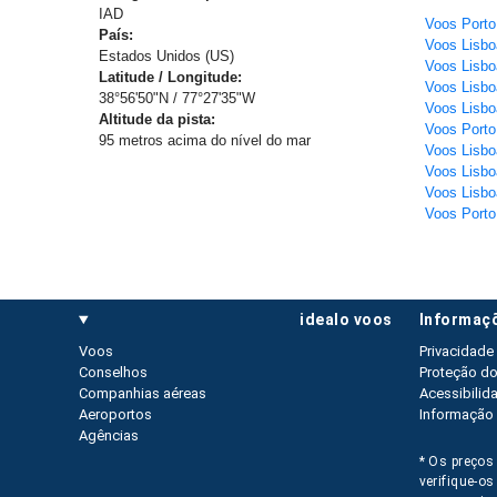
IAD
País:
Estados Unidos (US)
Latitude / Longitude:
38°56'50"N / 77°27'35"W
Voos Lisbo
Altitude da pista:
Voos Porto
95 metros acima do nível do mar
Voos Lisbo
Voos Lisbo
Voos Porto
idealo voos
informaç
Voos
Privacidade
Conselhos
Proteção d
Companhias aéreas
Acessibilid
Aeroportos
Informação 
Agências
* Os preços 
verifique-o