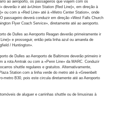
rro ao aeroporto, os passageiros que viajem com os
deverão ir até à«Union Station (Red Line)», em direção à
5A)» ou com a «Red Line» até à «Metro Center Station», onde
. O passageiro deverá conduzir em direção «West Falls Church
ington Flyer Coach Service», diretamente até ao aeroporto.
rto de Dulles ao Aeroporto Reagan deverão primeiramente ir
Line)» e prosseguir, então pela linha azul ou amarela de
field / Huntington».
orto de Dulles ao Aeroporto de Baltimore deverão primeiro ir
com a rota Amtrak ou com a «Penn Line» da MARC. Conduzir
ocarros shuttle regulares e gratuitos. Alternativamente,
 Plaza Station com a linha verde do metro até à «Greenbelt
o-metro B30, pois este circula diretamente até ao Aeroporto
utomóveis de aluguer e carrinhas shuttle ou de limusinas à