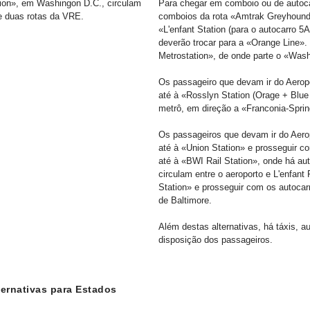
tion», em Washingon D.C., circulam
Para chegar em comboio ou de autoca
e duas rotas da VRE.
comboios da rota «Amtrak Greyhound» 
«L'enfant Station (para o autocarro 
deverão trocar para a «Orange Line»
Metrostation», de onde parte o «Wash
Os passageiro que devam ir do Aeropo
até à «Rosslyn Station (Orage + Blue 
metrô, em direção a «Franconia-Spring
Os passageiros que devam ir do Aerop
até à «Union Station» e prosseguir 
até à «BWI Rail Station», onde há aut
circulam entre o aeroporto e L'enfant
Station» e prosseguir com os autocarr
de Baltimore.
Além destas alternativas, há táxis, a
disposição dos passageiros.
ternativas para Estados