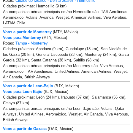
Rotas:
Cidade do México - Benito Juarez - Hermosillo
Cidades próximas: Hermosillo (9 km)
As companhias aéreas principais em/no Hermosillo são: TAR Aerolineas,
Aeroméxico, Volaris, Avianca, Westjet, American Airlines, Viva Aerobus,
LATAM Chile
Voos a partir de Monterrey
(MTY, México)
Voos para Monterrey
(MTY, México)
Rotas:
Tampa - Monterrey
Cidades próximas: Apodaca (9 km), Guadalupe (18 km), San Nicolás de
los Garza (20 km), General Escobedo (23 km), Monterrey (24 km), Garza
García (32 km), Santa Catarina (38 km), Saltillo (98 km)
As companhias aéreas principais em/no Monterrey são: Viva Aerobus,
Aeroméxico, TAR Aerolineas, United Airlines, American Airlines, Westjet,
Air Canada, British Airways
Voos a partir de Leon-Bajio
(BJX, México)
Voos para Leon-Bajio
(BJX, México)
Cidades próximas: León (24 km), Irapuato (37 km), Salamanca (56 km),
Celaya (87 km)
As companhias aéreas principais em/no Leon-Bajio são: Volaris, Qatar
Airways, United Airlines, Aeroméxico, Westjet, Air Canada, Viva Aerobus,
British Airways
Voos a partir de Oaxaca
(OAX, México)