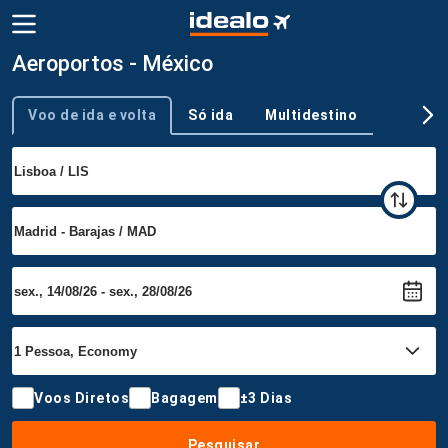
Aeroportos - México
Voo de ida e volta
Só ida
Multidestino
Tipo de viagem
Voos Diretos
Bagagem
±3 Dias
Pesquisar