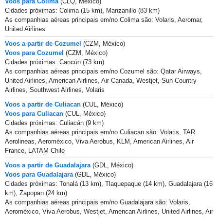
Voos para Colima
(CLQ, México)
Cidades próximas: Colima (15 km), Manzanillo (83 km)
As companhias aéreas principais em/no Colima são: Volaris, Aeromar,
United Airlines
Voos a partir de Cozumel
(CZM, México)
Voos para Cozumel
(CZM, México)
Cidades próximas: Cancún (73 km)
As companhias aéreas principais em/no Cozumel são: Qatar Airways,
United Airlines, American Airlines, Air Canada, Westjet, Sun Country
Airlines, Southwest Airlines, Volaris
Voos a partir de Culiacan
(CUL, México)
Voos para Culiacan
(CUL, México)
Cidades próximas: Culiacán (9 km)
As companhias aéreas principais em/no Culiacan são: Volaris, TAR
Aerolineas, Aeroméxico, Viva Aerobus, KLM, American Airlines, Air
France, LATAM Chile
Voos a partir de Guadalajara
(GDL, México)
Voos para Guadalajara
(GDL, México)
Cidades próximas: Tonalá (13 km), Tlaquepaque (14 km), Guadalajara (16
km), Zapopan (24 km)
As companhias aéreas principais em/no Guadalajara são: Volaris,
Aeroméxico, Viva Aerobus, Westjet, American Airlines, United Airlines, Air