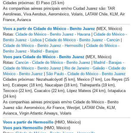
Cidades próximas: El Paso (15 km)
As companhias aéreas principais em/no Ciudad Juarez são: TAR
Aerolineas, Viva Aerobus, Aeroméxico, Volaris, LATAM Chile, KLM, Air
France, Avianca
Voos a partir de Cidade do México - Benito Juarez
(MEX, México)
Rotas:
Cidade do México - Benito Juarez - Havana
|
Cidade do México -
Benito Juarez - Lisboa
|
Cidade do México - Benito Juarez - Cancún
|
Cidade do México - Benito Juarez - Hermosillo
|
Cidade do México -
Benito Juarez - Madrid - Barajas
Voos para Cidade do México - Benito Juarez
(MEX, México)
Rotas:
Cancún - Cidade do México - Benito Juarez
|
Madrid - Barajas -
Cidade do México - Benito Juarez
|
Rio de Janeiro - Galeão - Cidade do
México - Benito Juarez
|
São Paulo - Cidade do México - Benito Juarez
Cidades próximas: Nezahualcóyotl (5 km), Mexico (7 km), Los Reyes (15
km), Ecatepec (18 km), Naucalpan (18 km), Tlalnepantla (19 km),
Texcoco (22 km), Coacalco (22 km), López Mateos (24 km), Ixtapaluca
(24 km)
As companhias aéreas principais em/no Cidade do México - Benito
Juarez são: Aeroméxico, Air France, Westjet, LATAM Chile, KLM,
Avianca, Virgin Atlantic Airways, Volaris
Voos a partir de Hermosillo
(HMO, México)
Voos para Hermosillo
(HMO, México)