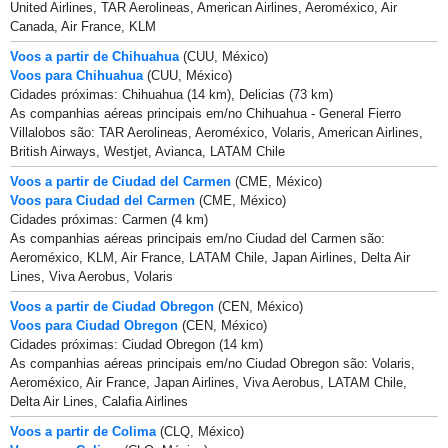
United Airlines, TAR Aerolineas, American Airlines, Aeroméxico, Air
Canada, Air France, KLM
Voos a partir de Chihuahua
(CUU, México)
Voos para Chihuahua
(CUU, México)
Cidades próximas: Chihuahua (14 km), Delicias (73 km)
As companhias aéreas principais em/no Chihuahua - General Fierro
Villalobos são: TAR Aerolineas, Aeroméxico, Volaris, American Airlines,
British Airways, Westjet, Avianca, LATAM Chile
Voos a partir de Ciudad del Carmen
(CME, México)
Voos para Ciudad del Carmen
(CME, México)
Cidades próximas: Carmen (4 km)
As companhias aéreas principais em/no Ciudad del Carmen são:
Aeroméxico, KLM, Air France, LATAM Chile, Japan Airlines, Delta Air
Lines, Viva Aerobus, Volaris
Voos a partir de Ciudad Obregon
(CEN, México)
Voos para Ciudad Obregon
(CEN, México)
Cidades próximas: Ciudad Obregon (14 km)
As companhias aéreas principais em/no Ciudad Obregon são: Volaris,
Aeroméxico, Air France, Japan Airlines, Viva Aerobus, LATAM Chile,
Delta Air Lines, Calafia Airlines
Voos a partir de Colima
(CLQ, México)