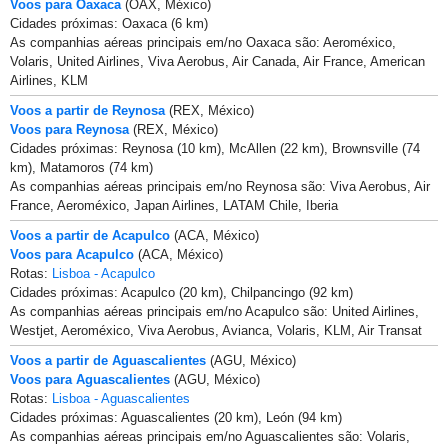
Voos para Oaxaca
(OAX, México)
Cidades próximas: Oaxaca (6 km)
As companhias aéreas principais em/no Oaxaca são: Aeroméxico,
Volaris, United Airlines, Viva Aerobus, Air Canada, Air France, American
Airlines, KLM
Voos a partir de Reynosa
(REX, México)
Voos para Reynosa
(REX, México)
Cidades próximas: Reynosa (10 km), McAllen (22 km), Brownsville (74
km), Matamoros (74 km)
As companhias aéreas principais em/no Reynosa são: Viva Aerobus, Air
France, Aeroméxico, Japan Airlines, LATAM Chile, Iberia
Voos a partir de Acapulco
(ACA, México)
Voos para Acapulco
(ACA, México)
Rotas:
Lisboa - Acapulco
Cidades próximas: Acapulco (20 km), Chilpancingo (92 km)
As companhias aéreas principais em/no Acapulco são: United Airlines,
Westjet, Aeroméxico, Viva Aerobus, Avianca, Volaris, KLM, Air Transat
Voos a partir de Aguascalientes
(AGU, México)
Voos para Aguascalientes
(AGU, México)
Rotas:
Lisboa - Aguascalientes
Cidades próximas: Aguascalientes (20 km), León (94 km)
As companhias aéreas principais em/no Aguascalientes são: Volaris,