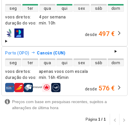
disponibilidade de voos diretos
seg
ter
qua
qui
sex
sáb
dom
voos diretos
:
4 por semana
duração do voo
:
mín.
10h
497 €
desde
companhias aéreas
Porto (OPO)
Cancún (CUN)
disponibilidade de voos diretos
seg
ter
qua
qui
sex
sáb
dom
voos diretos
:
apenas voos com escala
duração do voo
:
mín.
16h 45min
576 €
desde
companhias aéreas
Preços com base em pesquisas recentes, sujeitos a
alterações de última hora
Página
1 / 1