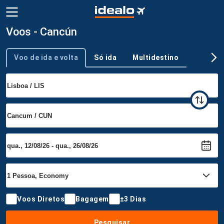
Voos - Cancún
Voo de ida e volta
Só ida
Multidestino
Tipo de viagem
Voos Diretos
Bagagem
±3 Dias
Pesquisar