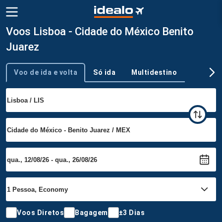
Voos Lisboa - Cidade do México Benito
Juarez
Voo de ida e volta
Só ida
Multidestino
Tipo de viagem
Voos Diretos
Bagagem
±3 Dias