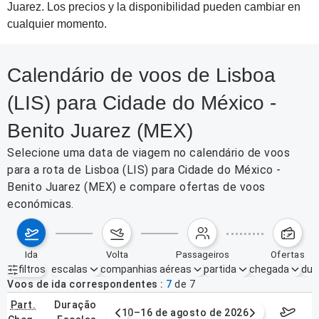
Juarez. Los precios y la disponibilidad pueden cambiar en
cualquier momento.
Calendário de voos de Lisboa
(LIS) para Cidade do México -
Benito Juarez (MEX)
Selecione uma data de viagem no calendário de voos
para a rota de Lisboa (LIS) para Cidade do México -
Benito Juarez (MEX) e compare ofertas de voos
económicas.
ida
volta
passageiros
ofertas
filtros
escalas
companhias aéreas
partida
chegada
dur
Filtros ativos
nenhum
Voos de ida correspondentes
7
de
7
part.
duração
e agosto de 2026
10–16 de agosto de 2026
17–23 d