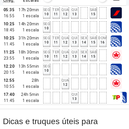
cheg.
escalas
05:35
17h 20min
SEG
TER
QUA
QUI
SÁB
10
11
12
13
15
16:55
1
escala
10:25
14h 20min
SEG
10
18:45
1
escala
10:25
31h 20min
SEG
TER
QUA
QUI
SEX
SÁB
DOM
10
11
12
13
14
15
16
11:45
1
escala
11:25
18h 30min
SEG
TER
QUA
QUI
SEX
SÁB
10
11
12
13
14
15
23:55
1
escala
12:20
13h 55min
SEG
10
20:15
1
escala
12:55
28h
QUA
12
10:55
1
escala
17:40
24h 5min
QUI
13
11:45
1
escala
Dicas e truques úteis para