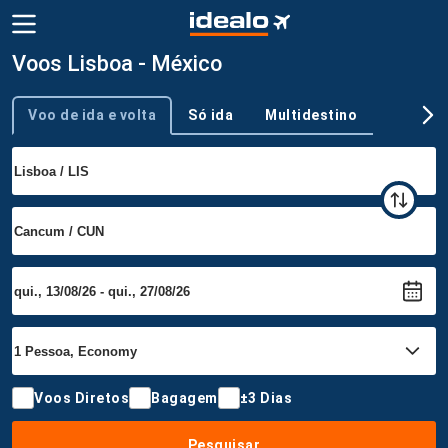
Voos Lisboa - México
Voo de ida e volta
Só ida
Multidestino
Tipo de viagem
Voos Diretos
Bagagem
±3 Dias
Pesquisar