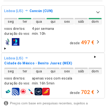
Lisboa (LIS)
Cancún (CUN)
disponibilidade de voos diretos
seg
ter
qua
qui
sex
sáb
dom
voos diretos
:
4 por semana
duração do voo
:
mín.
10h
497 €
desde
companhias aéreas
Lisboa (LIS)
Cidade do México - Benito Juarez (MEX)
disponibilidade de voos diretos
seg
ter
qua
qui
sex
sáb
dom
voos diretos
:
apenas voos com escala
duração do voo
:
mín.
16h 5min
702 €
desde
companhias aéreas
Preços com base em pesquisas recentes, sujeitos a