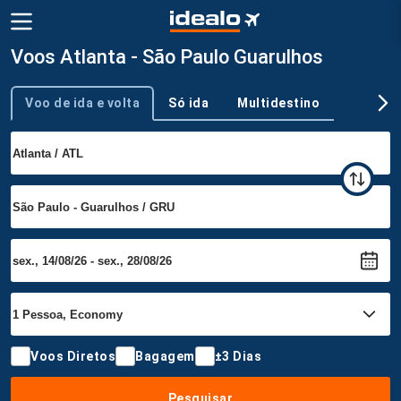
Voos Atlanta - São Paulo Guarulhos
Voo de ida e volta
Só ida
Multidestino
Tipo de viagem
Voos Diretos
Bagagem
±3 Dias
Pesquisar