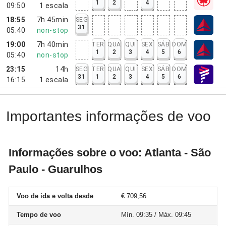
1
2
4
09:50
1
escala
18:55
7h 45min
SEG
31
05:40
non-stop
19:00
7h 40min
TER
QUA
QUI
SEX
SÁB
DOM
1
2
3
4
5
6
05:40
non-stop
23:15
14h
SEG
TER
QUA
QUI
SEX
SÁB
DOM
31
1
2
3
4
5
6
16:15
1
escala
Importantes informações de voo
Informações sobre o voo: Atlanta - São
Paulo - Guarulhos
Voo de ida e volta desde
€ 709,56
Tempo de voo
Mín. 09:35 / Máx. 09:45