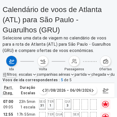
Calendário de voos de Atlanta
(ATL) para São Paulo -
Guarulhos (GRU)
Selecione uma data de viagem no calendário de voos
para a rota de Atlanta (ATL) para São Paulo - Guarulhos
(GRU) e compare ofertas de voos económicas.
ida
volta
passageiros
ofertas
filtros
escalas
companhias aéreas
partida
chegada
dur
Filtros ativos
nenhum
Voos de ida correspondentes
5
de
5
part.
duração
de agosto de 2026
31/08/2026 – 06/09/2026
7–13 de
cheg.
escalas
07:00
23h 5min
SEG
TER
QUI
31
1
3
09:05
1
escala
12:55
17h 55min
TER
QUA
SEX