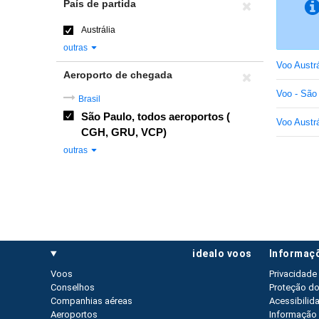
País de partida
Austrália
outras
Voo Austrá
Aeroporto de chegada
Voo - São
Brasil
São Paulo, todos aeroportos (
Voo Austrá
CGH, GRU, VCP)
outras
idealo voos
informaç
Voos
Privacidade
Conselhos
Proteção d
Companhias aéreas
Acessibilid
Aeroportos
Informação 