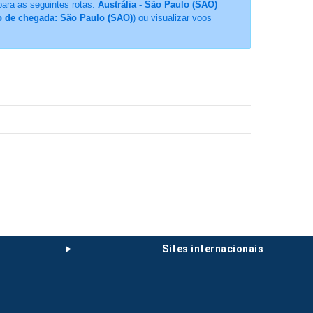
para as seguintes rotas:
Austrália - São Paulo (SAO)
to de chegada: São Paulo (SAO)
) ou visualizar voos
sites internacionais