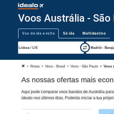
Voos Austrália - São
Voo de ida e volta
Só ida
Multidestino
Tipo de viagem
Rotas
Voos - Brasil
Voos - São Paulo
Voos A
As nossas ofertas mais econ
Aqui pode comparar voos baratos de Austrália para
idealo nos últimos dias. Poderás iniciar a tua pró