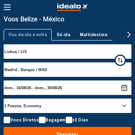
Voos Belize - México
Voo de ida e volta
Só ida
Multidestino
Tipo de viagem
Voos Diretos
Bagagem
±3 Dias
Pesquisar