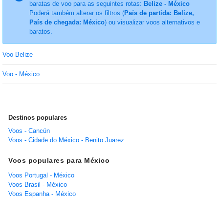
baratas de voo para as seguintes rotas:
Belize - México
Poderá também alterar os filtros (
País de partida: Belize,
País de chegada: México
) ou visualizar voos alternativos e
baratos.
Voo Belize
Voo - México
Destinos populares
Voos - Cancún
Voos - Cidade do México - Benito Juarez
Voos populares para México
Voos Portugal - México
Voos Brasil - México
Voos Espanha - México