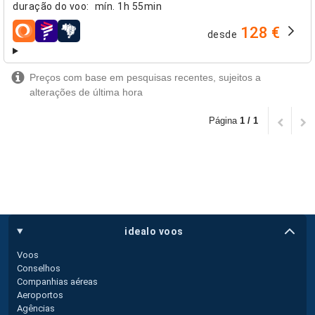
duração do voo
:
mín.
1h 55min
128 €
desde
companhias aéreas
Preços com base em pesquisas recentes, sujeitos a
alterações de última hora
Página
1 / 1
idealo voos
Voos
Conselhos
Companhias aéreas
Aeroportos
Agências