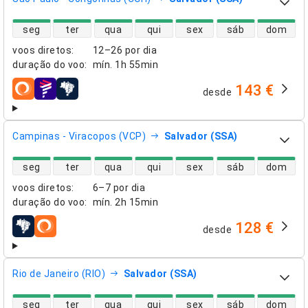
disponibilidade de voos diretos
seg
ter
qua
qui
sex
sáb
dom
voos diretos
:
12–26 por dia
duração do voo
:
mín.
1h 55min
143 €
desde
companhias aéreas
Campinas - Viracopos (VCP)
Salvador (SSA)
disponibilidade de voos diretos
seg
ter
qua
qui
sex
sáb
dom
voos diretos
:
6–7 por dia
duração do voo
:
mín.
2h 15min
128 €
desde
companhias aéreas
Rio de Janeiro (RIO)
Salvador (SSA)
disponibilidade de voos diretos
seg
ter
qua
qui
sex
sáb
dom