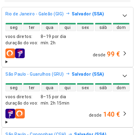
Rio de Janeiro - Galeão (GIG)
Salvador (SSA)
disponibilidade de voos diretos
seg
ter
qua
qui
sex
sáb
dom
voos diretos
:
8–19 por dia
duração do voo
:
mín.
2h
99 €
desde
companhias aéreas
São Paulo - Guarulhos (GRU)
Salvador (SSA)
disponibilidade de voos diretos
seg
ter
qua
qui
sex
sáb
dom
voos diretos
:
8–15 por dia
duração do voo
:
mín.
2h 15min
140 €
desde
companhias aéreas
São Paulo - Congonhas (CGH)
Salvador (SSA)