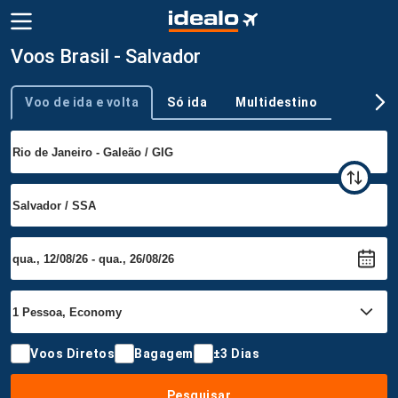
Voos Brasil - Salvador
Voo de ida e volta
Só ida
Multidestino
Tipo de viagem
Voos Diretos
Bagagem
±3 Dias
Pesquisar