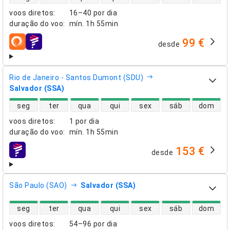
voos diretos
:
16–40 por dia
duração do voo
:
mín.
1h 55min
99 €
desde
companhias aéreas
Rio de Janeiro - Santos Dumont (SDU)
Salvador (SSA)
disponibilidade de voos diretos
seg
ter
qua
qui
sex
sáb
dom
voos diretos
:
1 por dia
duração do voo
:
mín.
1h 55min
153 €
desde
companhias aéreas
São Paulo (SAO)
Salvador (SSA)
disponibilidade de voos diretos
seg
ter
qua
qui
sex
sáb
dom
voos diretos
:
54–96 por dia