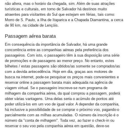
não altera, mas o horário da chegada, sim. Além de suas atrações
turísticas e culturais, em torno de Salvador há destinos muito
atraentes para visitantes do Sul que estejam em férias, tais como:
Morro de S. Paulo, a Ilha de Itaparica e a Chapada Diamantina, a cerca
de 90 km, na cidade de Lençóis.
Passagem aérea barata
Em consequência da importância de Salvador, há uma grande
concorrência entre as companhias aéreas pela preferência dos
passageiros. Com isto, o passageiro têm à sua disposição uma série
de promoções e de passagens ao menor preço. No entanto, estes
bilhetes / estas passagens são obtidos/as somente se comprados/as
com a devida antecedência. Hoje em dia, graças aos motores de
busca na internet, pode-se pesquisar os preços mais convenientes e
reservar online a passagem barata mais adequada na agência de
viagem virtual. Se o passageiro inscreve-se num programa de
milhagem da companhia aérea, da qual comprou a passagem, poderá
obter várias vantagens. Uma delas seria o acúmulo de pontos até
poder utilizá-los em um voo de igual valor. A depender da companhia,
há inclusive a possibilidade de se comprar o próximo voo, pagando-o
parcialmente com as milhas acumuladas. O número da inscrição é o
número da "conta de milhagem". Toda vez, ao fazer o check-in ou
reservar o seu voo pela companhia aérea em questão, deve-se