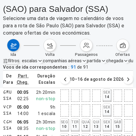
(SAO) para Salvador (SSA)
Selecione uma data de viagem no calendário de voos
para a rota de São Paulo (SAO) para Salvador (SSA) e
compare ofertas de voos económicas.
ida
volta
passageiros
ofertas
filtros
escalas
companhias aéreas
partida
chegada
dur
Filtros ativos
nenhum
Voos de ida correspondentes
91
de
91
de
part.
duração
3–9 de agosto de 2026
10–16 de agosto de 2026
para
cheg.
escalas
00:05
2h 20min
SEX
GRU
14
02:25
non-stop
SSA
05:00
9h
SEX
VCP
14
14:00
1
escala
SSA
06:05
2h 30min
SEG
TER
QUA
QUI
SEX
SÁB
CGH
10
11
12
13
14
15
08:35
non-stop
SSA