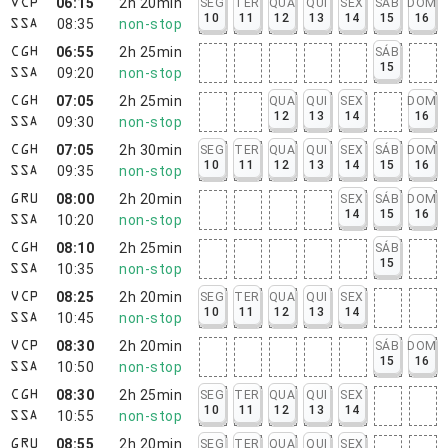
06:15
2h 20min
SEG
TER
QUA
QUI
SEX
SÁB
DOM
VCP
10
11
12
13
14
15
16
08:35
non-stop
SSA
06:55
2h 25min
SÁB
CGH
15
09:20
non-stop
SSA
07:05
2h 25min
QUA
QUI
SEX
DOM
CGH
12
13
14
16
09:30
non-stop
SSA
07:05
2h 30min
SEG
TER
QUA
QUI
SEX
SÁB
DOM
CGH
10
11
12
13
14
15
16
09:35
non-stop
SSA
08:00
2h 20min
SEX
SÁB
DOM
GRU
14
15
16
10:20
non-stop
SSA
08:10
2h 25min
SÁB
CGH
15
10:35
non-stop
SSA
08:25
2h 20min
SEG
TER
QUA
QUI
SEX
VCP
10
11
12
13
14
10:45
non-stop
SSA
08:30
2h 20min
SÁB
DOM
VCP
15
16
10:50
non-stop
SSA
08:30
2h 25min
SEG
TER
QUA
QUI
SEX
CGH
10
11
12
13
14
10:55
non-stop
SSA
08:55
2h 20min
SEG
TER
QUA
QUI
SEX
GRU