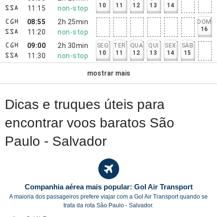
10
11
12
13
14
11:15
non-stop
SSA
08:55
2h 25min
DOM
CGH
16
11:20
non-stop
SSA
09:00
2h 30min
SEG
TER
QUA
QUI
SEX
SÁB
CGH
10
11
12
13
14
15
11:30
non-stop
SSA
mostrar mais
Dicas e truques úteis para
encontrar voos baratos São
Paulo - Salvador
Companhia aérea mais popular: Gol Air Transport
A maioria dos passageiros prefere viajar com a Gol Air Transport quando se
trata da rota São Paulo - Salvador.