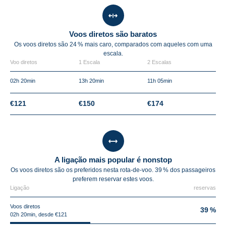
Voos diretos são baratos
Os voos diretos são
24 %
mais caro, comparados com aqueles com uma
escala.
Voo diretos
1 Escala
2 Escalas
02h 20min
13h 20min
11h 05min
€121
€150
€174
A ligação mais popular é nonstop
Os voos diretos são os preferidos nesta rota-de-voo. 39 % dos passageiros
preferem reservar estes voos.
Ligação
reservas
Voos diretos
39 %
02h 20min, desde €121