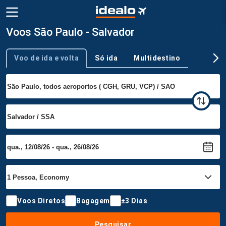
Voos São Paulo - Salvador
Voo de ida e volta
Só ida
Multidestino
Tipo de viagem
Voos Diretos
Bagagem
±3 Dias
Pesquisar