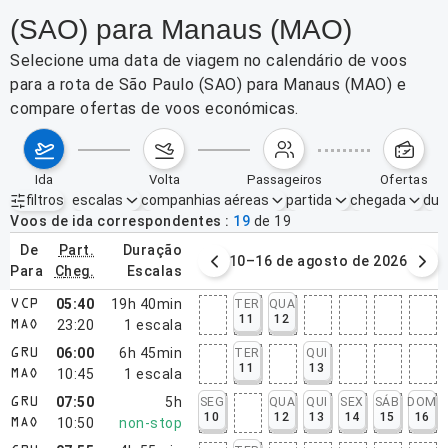
(SAO) para Manaus (MAO)
Selecione uma data de viagem no calendário de voos
para a rota de São Paulo (SAO) para Manaus (MAO) e
compare ofertas de voos económicas.
ida
volta
passageiros
ofertas
filtros
escalas
companhias aéreas
partida
chegada
dur
Filtros ativos
nenhum
Voos de ida correspondentes
19
de
19
de
part.
duração
3–9 de agosto de 2026
10–16 de agosto de 2026
para
cheg.
escalas
05:40
19h 40min
TER
QUA
VCP
11
12
23:20
1
escala
MAO
06:00
6h 45min
TER
QUI
GRU
11
13
10:45
1
escala
MAO
07:50
5h
SEG
QUA
QUI
SEX
SÁB
DOM
GRU
10
12
13
14
15
16
10:50
non-stop
MAO