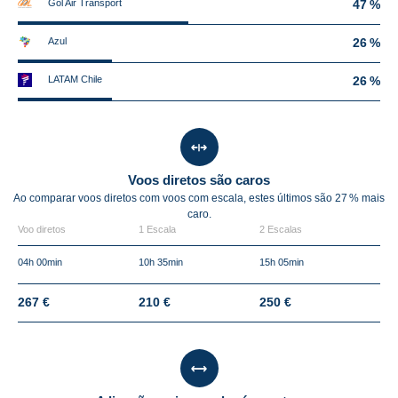
Gol Air Transport
47 %
Azul
26 %
LATAM Chile
26 %
Voos diretos são caros
Ao comparar voos diretos com voos com escala, estes últimos são
27 %
mais
caro.
Voo diretos
1 Escala
2 Escalas
04h 00min
10h 35min
15h 05min
267 €
210 €
250 €