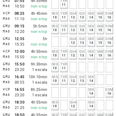
07:55
4h 55min
TER
GRU
11
10:50
non-stop
MAO
08:25
4h 45min
SEG
TER
QUA
QUI
SEX
SÁB
DOM
VCP
10
11
12
13
14
15
16
11:10
non-stop
MAO
09:15
5h 5min
SEG
TER
QUA
QUI
SEX
SÁB
DOM
GRU
10
11
12
13
14
15
16
12:20
non-stop
MAO
12:35
5h
QUA
QUI
SEX
SÁB
DOM
GRU
12
13
14
15
16
15:35
non-stop
MAO
13:00
4h 50min
SEG
TER
QUA
QUI
SEX
SÁB
DOM
VCP
10
11
12
13
14
15
16
15:50
non-stop
MAO
15:50
9h 30min
SEG
TER
GRU
10
11
23:20
1
escala
MAO
16:45
10h 10min
SEG
TER
QUA
QUI
SEX
GRU
10
11
12
13
14
00:55
1
escala
MAO
16:55
8h 25min
SEX
DOM
VCP
14
16
23:20
1
escala
MAO
18:30
4h 55min
SEG
QUA
SEX
GRU
10
12
14
21:25
non-stop
MAO
18:50
4h 55min
SEG
TER
QUA
QUI
SEX
SÁB
DOM
GRU