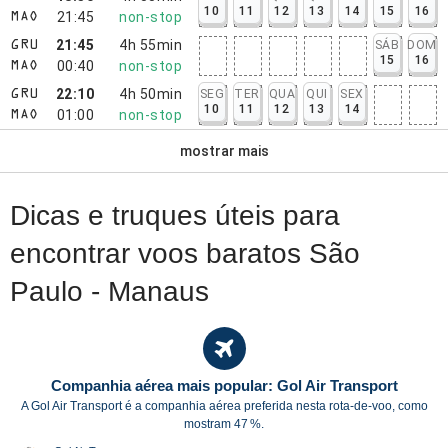
10
11
12
13
14
15
16
21:45
non-stop
MAO
21:45
4h 55min
SÁB
DOM
GRU
15
16
00:40
non-stop
MAO
22:10
4h 50min
SEG
TER
QUA
QUI
SEX
GRU
10
11
12
13
14
01:00
non-stop
MAO
mostrar mais
Dicas e truques úteis para
encontrar voos baratos São
Paulo - Manaus
Companhia aérea mais popular: Gol Air Transport
A Gol Air Transport é a companhia aérea preferida nesta rota-de-voo, como
mostram 47 %.