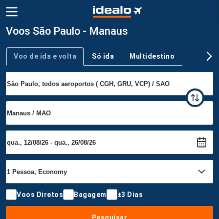
Voos São Paulo - Manaus
Voo de ida e volta
Só ida
Multidestino
Tipo de viagem
Voos Diretos
Bagagem
±3 Dias
Pesquisar