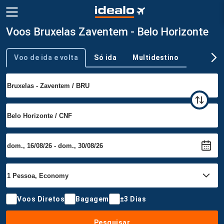
Voos Bruxelas Zaventem - Belo Horizonte
Voo de ida e volta
Só ida
Multidestino
Tipo de viagem
Voos Diretos
Bagagem
±3 Dias
Pesquisar