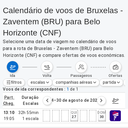
Calendário de voos de Bruxelas -
Zaventem (BRU) para Belo
Horizonte (CNF)
Selecione uma data de viagem no calendário de voos
para a rota de Bruxelas - Zaventem (BRU) para Belo
Horizonte (CNF) e compare ofertas de voos económicas.
ida
volta
passageiros
ofertas
filtros
escalas
companhias aéreas
partida
Filtros ativos
nenhum
Voos de ida correspondentes
1
de
1
part.
duração
de agosto de 2026
24–30 de agosto de 2026
31/08/2
cheg.
escalas
13:10
32h 55min
QUI
DOM
27
30
19:05
1
escala