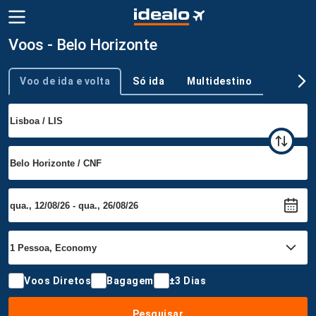
Voos - Belo Horizonte
Voo de ida e volta
Só ida
Multidestino
Tipo de viagem
Voos Diretos
Bagagem
±3 Dias
Pesquisar