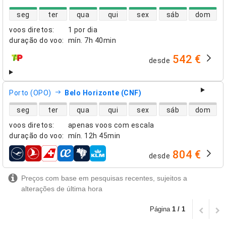
disponibilidade de voos diretos
seg
ter
qua
qui
sex
sáb
dom
voos diretos
:
1 por dia
duração do voo
:
mín.
7h 40min
542 €
desde
companhias aéreas
Porto (OPO)
Belo Horizonte (CNF)
disponibilidade de voos diretos
seg
ter
qua
qui
sex
sáb
dom
voos diretos
:
apenas voos com escala
duração do voo
:
mín.
12h 45min
804 €
desde
companhias aéreas
Preços com base em pesquisas recentes, sujeitos a
alterações de última hora
Página
1 / 1