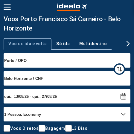
Voos Porto Francisco Sá Carneiro - Belo
Horizonte
Voo de ida e volta
Só ida
Multidestino
Tipo de viagem
Voos Diretos
Bagagem
±3 Dias