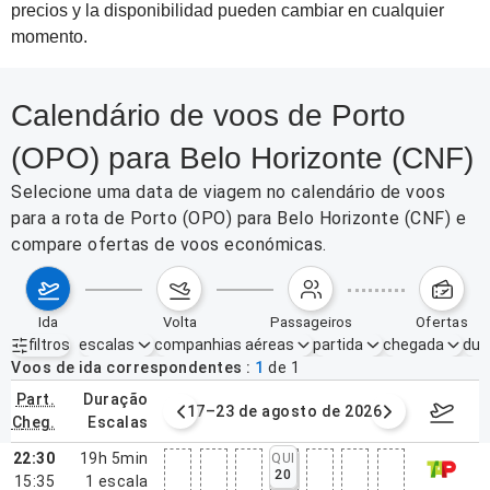
precios y la disponibilidad pueden cambiar en cualquier
momento.
Calendário de voos de Porto
(OPO) para Belo Horizonte (CNF)
Selecione uma data de viagem no calendário de voos
para a rota de Porto (OPO) para Belo Horizonte (CNF) e
compare ofertas de voos económicas.
ida
volta
passageiros
ofertas
filtros
escalas
companhias aéreas
partida
chegada
dur
Filtros ativos
nenhum
Voos de ida correspondentes
1
de
1
part.
duração
de agosto de 2026
17–23 de agosto de 2026
24–30 d
cheg.
escalas
22:30
19h 5min
QUI
20
15:35
1
escala