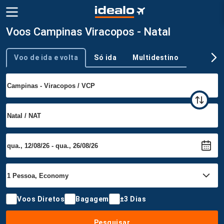
Voos Campinas Viracopos - Natal
Voo de ida e volta
Só ida
Multidestino
Tipo de viagem
Voos Diretos
Bagagem
±3 Dias
Pesquisar