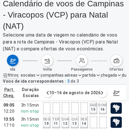
Calendário de voos de Campinas
- Viracopos (VCP) para Natal
(NAT)
Selecione uma data de viagem no calendário de voos
para a rota de Campinas - Viracopos (VCP) para Natal
(NAT) e compare ofertas de voos económicas.
ida
volta
passageiros
ofertas
filtros
escalas
companhias aéreas
partida
chegada
dur
Filtros ativos
nenhum
Voos de ida correspondentes
3
de
3
part.
duração
e agosto de 2026
10–16 de agosto de 2026
17–23 d
cheg.
escalas
09:05
3h 15min
SÁB
DOM
15
16
12:20
non-stop
13:55
3h 15min
SEG
TER
QUA
QUI
SEX
10
11
12
13
14
17:10
non-stop