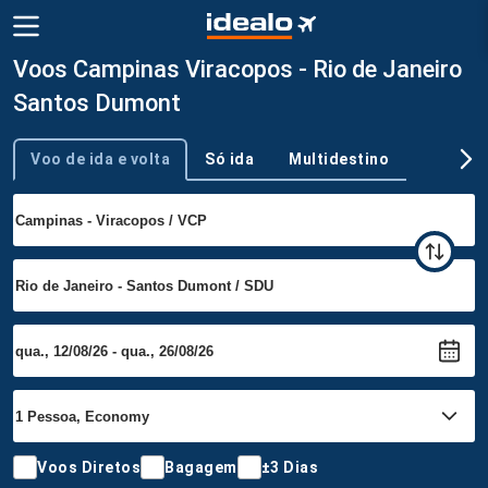
Voos Campinas Viracopos - Rio de Janeiro
Santos Dumont
Voo de ida e volta
Só ida
Multidestino
Tipo de viagem
Voos Diretos
Bagagem
±3 Dias