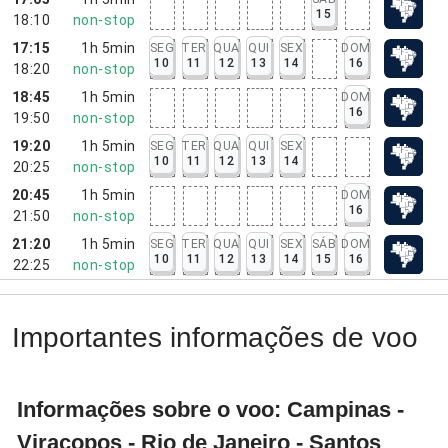
15
18:10
non-stop
17:15
1h 5min
SEG
TER
QUA
QUI
SEX
DOM
10
11
12
13
14
16
18:20
non-stop
18:45
1h 5min
DOM
16
19:50
non-stop
19:20
1h 5min
SEG
TER
QUA
QUI
SEX
10
11
12
13
14
20:25
non-stop
20:45
1h 5min
DOM
16
21:50
non-stop
21:20
1h 5min
SEG
TER
QUA
QUI
SEX
SÁB
DOM
10
11
12
13
14
15
16
22:25
non-stop
Importantes informações de voo
Informações sobre o voo: Campinas -
Viracopos - Rio de Janeiro - Santos