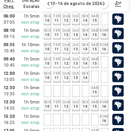
part.
duração
e agosto de 2026
10–16 de agosto de 2026
17–23 d
cheg.
escalas
06:00
1h 5min
SEG
TER
QUA
QUI
SEX
SÁB
10
11
12
13
14
15
07:05
non-stop
08:10
1h 5min
SEG
TER
QUA
QUI
SEX
SÁB
DOM
10
11
12
13
14
15
16
09:15
non-stop
09:35
1h 10min
SEG
TER
QUA
QUI
SEX
SÁB
DOM
10
11
12
13
14
15
16
10:45
non-stop
09:40
1h 5min
SEG
TER
QUA
QUI
SEX
SÁB
10
11
12
13
14
15
10:45
non-stop
12:00
1h 5min
SEG
TER
QUA
QUI
SEX
10
11
12
13
14
13:05
non-stop
12:30
1h 5min
SÁB
15
13:35
non-stop
13:30
1h 5min
SEG
TER
QUA
QUI
SEX
SÁB
DOM
10
11
12
13
14
15
16
14:35
non-stop
15:20
1h 5min
DOM
16
16:25
non-stop
17:05
1h 5min
SÁB