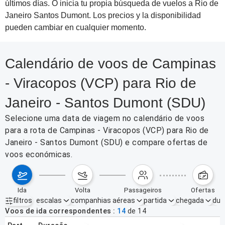
últimos días. O inicia tu propia búsqueda de vuelos a Rio de
Janeiro Santos Dumont. Los precios y la disponibilidad
pueden cambiar en cualquier momento.
Calendário de voos de Campinas
- Viracopos (VCP) para Rio de
Janeiro - Santos Dumont (SDU)
Selecione uma data de viagem no calendário de voos
para a rota de Campinas - Viracopos (VCP) para Rio de
Janeiro - Santos Dumont (SDU) e compare ofertas de
voos económicas.
ida
volta
passageiros
ofertas
filtros
escalas
companhias aéreas
partida
chegada
dur
Filtros ativos
nenhum
Voos de ida correspondentes
14
de
14