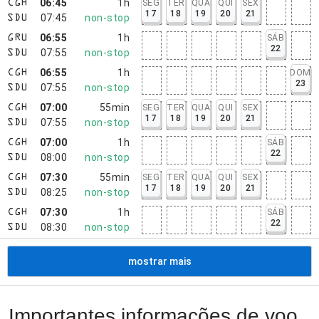
06:45
1h
SEG
TER
QUA
QUI
SEX
CGH
17
18
19
20
21
07:45
non-stop
SDU
06:55
1h
SÁB
GRU
22
07:55
non-stop
SDU
06:55
1h
DOM
CGH
23
07:55
non-stop
SDU
07:00
55min
SEG
TER
QUA
QUI
SEX
CGH
17
18
19
20
21
07:55
non-stop
SDU
07:00
1h
SÁB
CGH
22
08:00
non-stop
SDU
07:30
55min
SEG
TER
QUA
QUI
SEX
CGH
17
18
19
20
21
08:25
non-stop
SDU
07:30
1h
SÁB
CGH
22
08:30
non-stop
SDU
mostrar mais
Importantes informações de voo