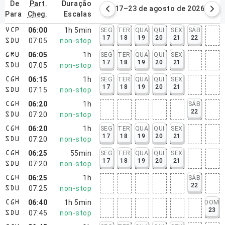
de
part.
duração
0–16 de agosto de 2026
17–23 de agosto de 2026
para
cheg.
escalas
06:00
1h 5min
SEG
TER
QUA
QUI
SEX
SÁB
VCP
17
18
19
20
21
22
07:05
non-stop
SDU
06:05
1h
SEG
TER
QUA
QUI
SEX
GRU
17
18
19
20
21
07:05
non-stop
SDU
06:15
1h
SEG
TER
QUA
QUI
SEX
CGH
17
18
19
20
21
07:15
non-stop
SDU
06:20
1h
SÁB
CGH
22
07:20
non-stop
SDU
06:20
1h
SEG
TER
QUA
QUI
SEX
CGH
17
18
19
20
21
07:20
non-stop
SDU
06:25
55min
SEG
TER
QUA
QUI
SEX
CGH
17
18
19
20
21
07:20
non-stop
SDU
06:25
1h
SÁB
CGH
22
07:25
non-stop
SDU
06:40
1h 5min
DOM
CGH
23
07:45
non-stop
SDU