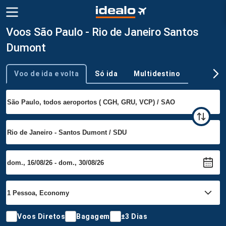
Voos São Paulo - Rio de Janeiro Santos
Dumont
Voo de ida e volta
Só ida
Multidestino
Tipo de viagem
Voos Diretos
Bagagem
±3 Dias