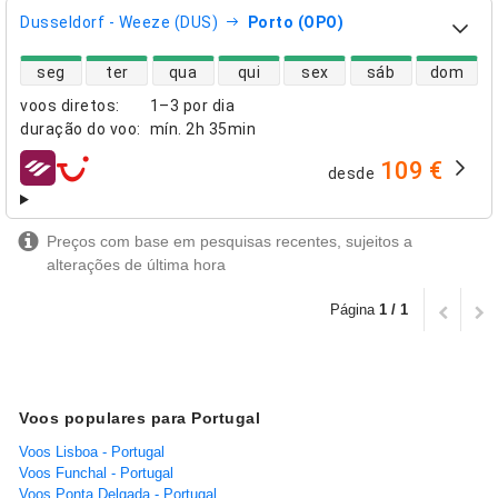
Dusseldorf - Weeze (DUS)
Porto (OPO)
disponibilidade de voos diretos
seg
ter
qua
qui
sex
sáb
dom
voos diretos
:
1–3 por dia
duração do voo
:
mín.
2h 35min
109 €
desde
companhias aéreas
Preços com base em pesquisas recentes, sujeitos a
alterações de última hora
Página
1 / 1
Voos populares para Portugal
Voos Lisboa - Portugal
Voos Funchal - Portugal
Voos Ponta Delgada - Portugal