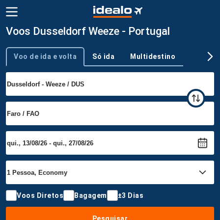
Voos Dusseldorf Weeze - Portugal
Voo de ida e volta
Só ida
Multidestino
Tipo de viagem
Voos Diretos
Bagagem
±3 Dias
Pesquisar