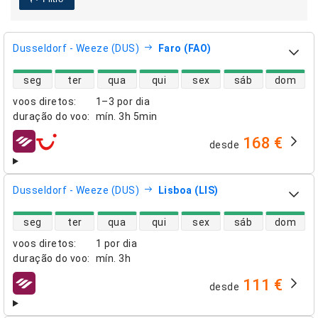
Dusseldorf - Weeze (DUS)
Faro (FAO)
disponibilidade de voos diretos
seg
ter
qua
qui
sex
sáb
dom
voos diretos
:
1–3 por dia
duração do voo
:
mín.
3h 5min
168 €
desde
companhias aéreas
Dusseldorf - Weeze (DUS)
Lisboa (LIS)
disponibilidade de voos diretos
seg
ter
qua
qui
sex
sáb
dom
voos diretos
:
1 por dia
duração do voo
:
mín.
3h
111 €
desde
companhias aéreas