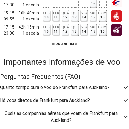
15
17:30
1
escala
15:15
30h 40min
SEG
TER
QUA
QUI
SEX
SÁB
DOM
10
11
12
13
14
15
16
09:55
1
escala
17:15
42h 15min
SEG
TER
QUA
QUI
SEX
SÁB
DOM
10
11
12
13
14
15
16
23:30
1
escala
mostrar mais
Importantes informações de voo
Perguntas Frequentes
(FAQ)
Quanto tempo dura o voo de Frankfurt para Auckland?
Há voos diretos de Frankfurt para Auckland?
Quais as companhias aéreas que voam de Frankfurt para
Auckland?