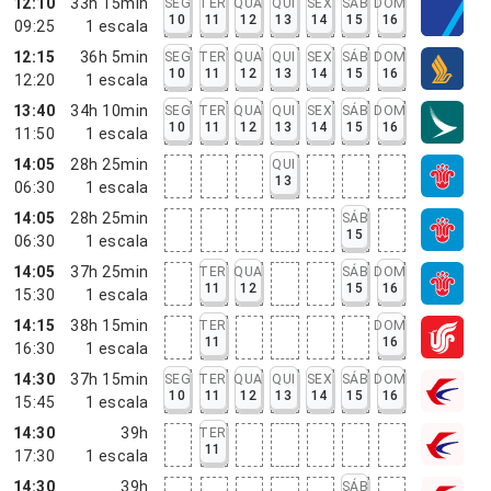
12:10
33h 15min
SEG
TER
QUA
QUI
SEX
SÁB
DOM
10
11
12
13
14
15
16
09:25
1
escala
12:15
36h 5min
SEG
TER
QUA
QUI
SEX
SÁB
DOM
10
11
12
13
14
15
16
12:20
1
escala
13:40
34h 10min
SEG
TER
QUA
QUI
SEX
SÁB
DOM
10
11
12
13
14
15
16
11:50
1
escala
14:05
28h 25min
QUI
13
06:30
1
escala
14:05
28h 25min
SÁB
15
06:30
1
escala
14:05
37h 25min
TER
QUA
SÁB
DOM
11
12
15
16
15:30
1
escala
14:15
38h 15min
TER
DOM
11
16
16:30
1
escala
14:30
37h 15min
SEG
TER
QUA
QUI
SEX
SÁB
DOM
10
11
12
13
14
15
16
15:45
1
escala
14:30
39h
TER
11
17:30
1
escala
14:30
39h
SÁB