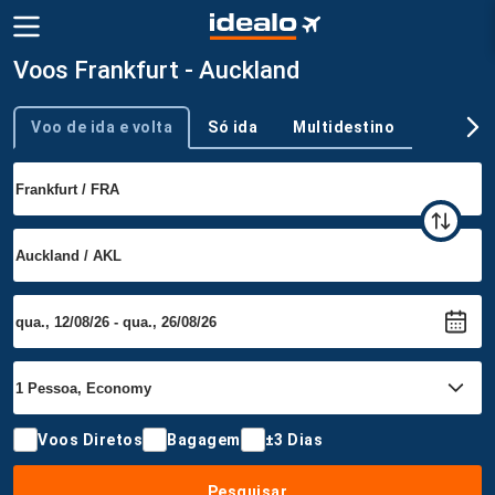
Voos Frankfurt - Auckland
Voo de ida e volta
Só ida
Multidestino
Tipo de viagem
Voos Diretos
Bagagem
±3 Dias
Pesquisar