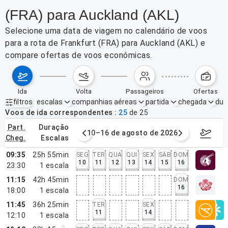
(FRA) para Auckland (AKL)
Selecione uma data de viagem no calendário de voos
para a rota de Frankfurt (FRA) para Auckland (AKL) e
compare ofertas de voos económicas.
ida
volta
passageiros
ofertas
filtros
escalas
companhias aéreas
partida
chegada
dur
Filtros ativos
nenhum
Voos de ida correspondentes
25
de
25
part.
duração
e agosto de 2026
10–16 de agosto de 2026
17–23 d
cheg.
escalas
09:35
25h 55min
SEG
TER
QUA
QUI
SEX
SÁB
DOM
10
11
12
13
14
15
16
23:30
1
escala
11:15
42h 45min
DOM
16
18:00
1
escala
11:45
36h 25min
TER
SEX
11
14
12:10
1
escala