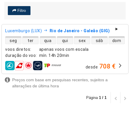
Filtro
Luxemburgo (LUX)
Rio de Janeiro - Galeão (GIG)
disponibilidade de voos diretos
seg
ter
qua
qui
sex
sáb
dom
voos diretos
:
apenas voos com escala
duração do voo
:
mín.
14h 20min
708 €
desde
companhias aéreas
Preços com base em pesquisas recentes, sujeitos a
alterações de última hora
Página
1 / 1