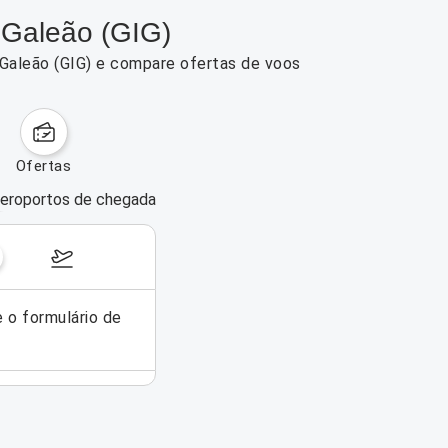
 Galeão (GIG)
 Galeão (GIG) e compare ofertas de voos
ofertas
eroportos de chegada
dias da semana
31/08/2026 – 06/09/2026
e o formulário de
Não foi possível encontrar voos pa