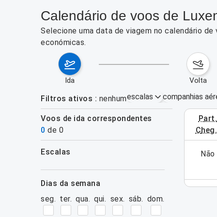
Calendário de voos de Luxem
Selecione uma data de viagem no calendário de 
económicas.
ida
volta
escalas
companhias aér
Filtros ativos
nenhum
Voos de ida correspondentes
part
17–23 de a
0
de
0
cheg
escalas
ra esta semana (ainda). Utilize o formulário de
Não 
filtros
pesquisa.
dias da semana
seg.
ter.
qua.
qui.
sex.
sáb.
dom.