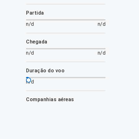
partida
n/d
n/d
chegada
n/d
n/d
duração do voo
n/d
companhias aéreas