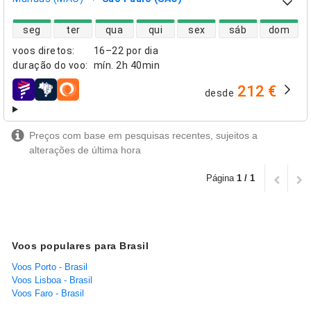
disponibilidade de voos diretos
seg
ter
qua
qui
sex
sáb
dom
voos diretos
:
16–22 por dia
duração do voo
:
mín.
2h 40min
212 €
desde
companhias aéreas
Preços com base em pesquisas recentes, sujeitos a
alterações de última hora
Página
1 / 1
Voos populares para Brasil
Voos Porto - Brasil
Voos Lisboa - Brasil
Voos Faro - Brasil