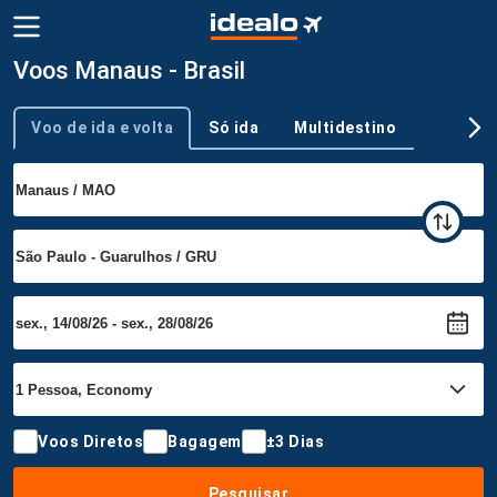
Voos Manaus - Brasil
Voo de ida e volta
Só ida
Multidestino
Tipo de viagem
Voos Diretos
Bagagem
±3 Dias
Pesquisar