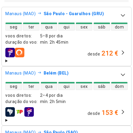
Manaus (MAO)
São Paulo - Guarulhos (GRU)
disponibilidade de voos diretos
seg
ter
qua
qui
sex
sáb
dom
voos diretos
:
5–8 por dia
duração do voo
:
mín.
2h 45min
212 €
desde
companhias aéreas
Manaus (MAO)
Belém (BEL)
disponibilidade de voos diretos
seg
ter
qua
qui
sex
sáb
dom
voos diretos
:
2–4 por dia
duração do voo
:
mín.
2h 5min
153 €
desde
companhias aéreas
Manaus (MAO)
São Paulo (SAO)