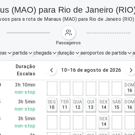
us (MAO) para Rio de Janeiro (RIO
voos para a rota de Manaus (MAO) para Rio de Janeiro (RIO
passageiros
eas
partida
chegada
duração
aeroportos de partida
a
.
duração
osto de 2026
10–16 de agosto de 2026
.
escalas
0
3h 10min
DOM
16
0
non-stop
5
3h 5min
SEG
TER
QUA
QUI
SEX
SÁB
DOM
10
11
12
13
14
15
16
0
non-stop
5
3h 5min
SEX
14
0
non-stop