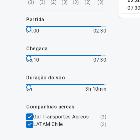
02:3
(
3
)
(
3
)
(
2
)
(
3
)
(
3
)
(
2
)
(
3
)
07:3
partida
01:00
02:30
chegada
06:10
07:30
duração do voo
3h
3h 10min
companhias aéreas
Gol Transportes Aéreos
(
2
)
LATAM Chile
(
2
)