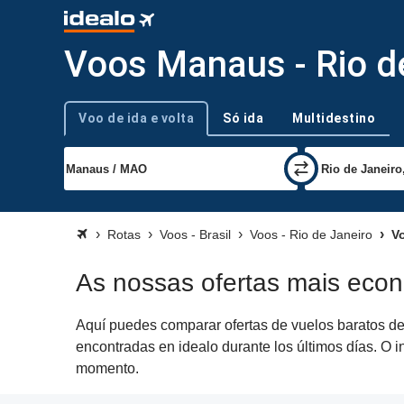
Voos Manaus - Rio d
Voo de ida e volta
Só ida
Multidestino
Tipo de viagem
Rotas
Voos - Brasil
Voos - Rio de Janeiro
Vo
As nossas ofertas mais eco
Aquí puedes comparar ofertas de vuelos baratos de 
encontradas en idealo durante los últimos días. O i
momento.