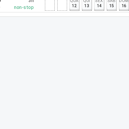
0
3h
QUA
QUI
SEX
SÁB
DOM
12
13
14
15
16
0
non-stop