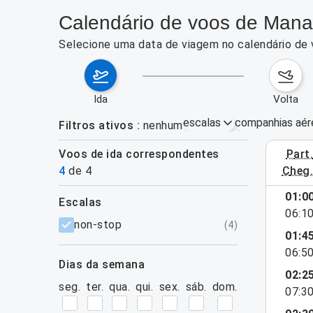
Calendário de voos de Mana
Selecione uma data de viagem no calendário de 
ida
volta
escalas
companhias aér
Filtros ativos
nenhum
Voos de ida correspondentes
part
3–9 de ag
4
de
4
cheg
01:0
escalas
06:1
filtros
non-stop
(
4
)
01:4
06:5
dias da semana
02:2
seg.
ter.
qua.
qui.
sex.
sáb.
dom.
07:3