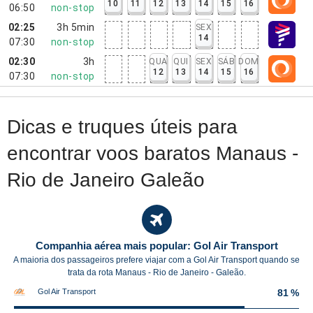
10
11
12
13
14
15
16
06:50
non-stop
02:25
3h 5min
SEX
14
07:30
non-stop
02:30
3h
QUA
QUI
SEX
SÁB
DOM
12
13
14
15
16
07:30
non-stop
Dicas e truques úteis para
encontrar voos baratos Manaus -
Rio de Janeiro Galeão
Companhia aérea mais popular: Gol Air Transport
A maioria dos passageiros prefere viajar com a Gol Air Transport quando se
trata da rota Manaus - Rio de Janeiro - Galeão.
Gol Air Transport
81 %