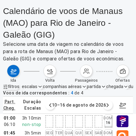
Calendário de voos de Manaus
(MAO) para Rio de Janeiro -
Galeão (GIG)
Selecione uma data de viagem no calendário de voos
para a rota de Manaus (MAO) para Rio de Janeiro -
Galeão (GIG) e compare ofertas de voos económicas.
ida
volta
passageiros
ofertas
filtros
escalas
companhias aéreas
partida
chegada
dur
Filtros ativos
nenhum
Voos de ida correspondentes
4
de
4
part.
duração
e agosto de 2026
10–16 de agosto de 2026
17–23 d
cheg.
escalas
01:00
3h 10min
DOM
16
06:10
non-stop
01:45
3h 5min
SEG
TER
QUA
QUI
SEX
SÁB
DOM