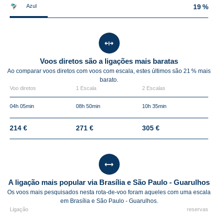
Azul
19 %
Voos diretos são a ligações mais baratas
Ao comparar voos diretos com voos com escala, estes últimos são
21 %
mais
barato.
Voo diretos
1 Escala
2 Escalas
04h 05min
08h 50min
10h 35min
214 €
271 €
305 €
A ligação mais popular via Brasília e São Paulo - Guarulhos
Os voos mais pesquisados nesta rota-de-voo foram aqueles com uma escala
em Brasília e São Paulo - Guarulhos.
Ligação
reservas