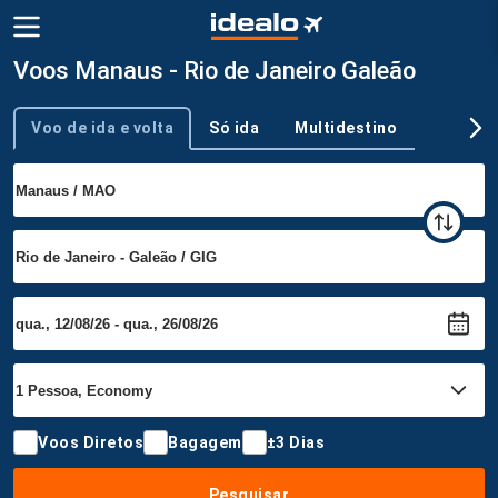
Voos Manaus - Rio de Janeiro Galeão
Voo de ida e volta
Só ida
Multidestino
Tipo de viagem
Voos Diretos
Bagagem
±3 Dias
Pesquisar