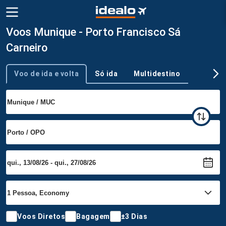
Voos Munique - Porto Francisco Sá
Carneiro
Voo de ida e volta
Só ida
Multidestino
Tipo de viagem
Voos Diretos
Bagagem
±3 Dias