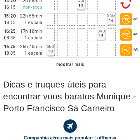
14:20
2h 55min
QUI
13
16:15
non-stop
15:20
22h 55min
DOM
16
13:15
1
escala
16:25
17h 10min
SÁB
15
08:35
1
escala
16:25
26h 40min
SEG
10
18:05
1
escala
mostrar mais
Dicas e truques úteis para
encontrar voos baratos Munique -
Porto Francisco Sá Carneiro
Companhia aérea mais popular: Lufthansa