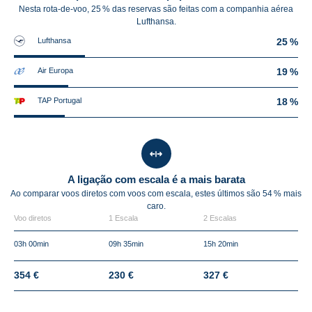
Nesta rota-de-voo, 25 % das reservas são feitas com a companhia aérea
Lufthansa.
Lufthansa
25 %
Air Europa
19 %
TAP Portugal
18 %
A ligação com escala é a mais barata
Ao comparar voos diretos com voos com escala, estes últimos são
54 %
mais
caro.
Voo diretos
1 Escala
2 Escalas
03h 00min
09h 35min
15h 20min
354 €
230 €
327 €