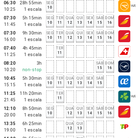
06:30
28h 55min
SEG
10
10:25
1
escala
07:30
5h 15min
SEG
TER
QUA
QUI
SEX
SÁB
DOM
10
11
12
13
14
15
16
11:45
1
escala
07:30
9h 30min
SEG
TER
QUA
QUI
SEX
SÁB
DOM
10
11
12
13
14
15
16
16:00
1
escala
07:40
4h 45min
TER
11
11:25
1
escala
08:20
3h
SÁB
DOM
15
16
10:20
non-stop
10:45
5h 30min
SEG
TER
QUA
QUI
SEX
SÁB
10
11
12
13
14
15
15:15
1
escala
11:25
11h 20min
TER
11
21:45
1
escala
12:10
8h 50min
SEG
QUA
QUI
SEX
SÁB
DOM
10
12
13
14
15
16
20:00
1
escala
13:35
6h 25min
QUA
QUI
12
13
19:00
1
escala