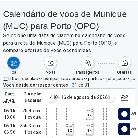
Calendário de voos de Munique
(MUC) para Porto (OPO)
Selecione uma data de viagem no calendário de voos
para a rota de Munique (MUC) para Porto (OPO) e
compare ofertas de voos económicas.
ida
volta
passageiros
ofertas
filtros
escalas
companhias aéreas
partida
chegada
dur
Filtros ativos
nenhum
Voos de ida correspondentes
31
de
31
part.
duração
e agosto de 2026
10–16 de agosto de 2026
17–23 d
cheg.
escalas
06:15
7h 45min
SEX
14
13:00
1
escala
06:15
25h 35min
QUA
SEX
12
14
06:50
1
escala