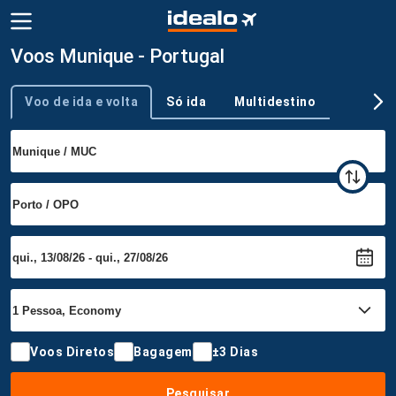
Voos Munique - Portugal
Voo de ida e volta
Só ida
Multidestino
Tipo de viagem
Voos Diretos
Bagagem
±3 Dias
Pesquisar