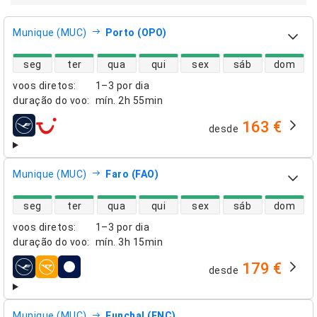
Munique (MUC)
Porto (OPO)
disponibilidade de voos diretos
seg
ter
qua
qui
sex
sáb
dom
voos diretos
:
1–3 por dia
duração do voo
:
mín.
2h 55min
163 €
desde
companhias aéreas
Munique (MUC)
Faro (FAO)
disponibilidade de voos diretos
seg
ter
qua
qui
sex
sáb
dom
voos diretos
:
1–3 por dia
duração do voo
:
mín.
3h 15min
179 €
desde
companhias aéreas
Munique (MUC)
Funchal (FNC)