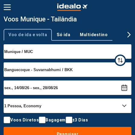
Voos Munique - Tailândia
Voo de ida e volta
Só ida
Multidestino
Tipo de viagem
Voos Diretos
Bagagem
±3 Dias
Pesquisar