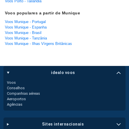
Voos Porto - Tailândia
Voos populares a partir de Munique
Voos Munique - Portugal
Voos Munique - Espanha
Voos Munique - Brasil
Voos Munique - Tanzânia
Voos Munique - Ilhas Vírgens Britânicas
idealo voos
Voos
Conselhos
Companhias aéreas
Aeroportos
Agências
sites internacionais