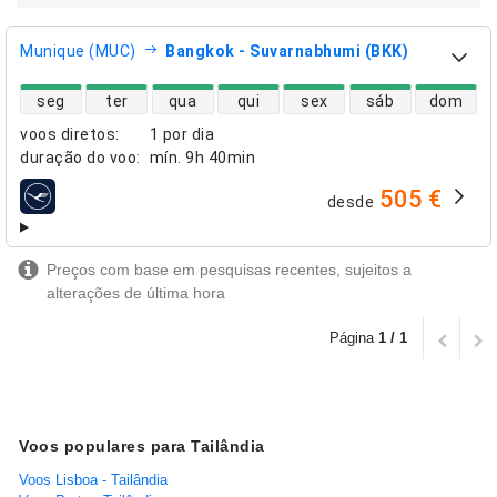
Munique (MUC)
Bangkok - Suvarnabhumi (BKK)
disponibilidade de voos diretos
seg
ter
qua
qui
sex
sáb
dom
voos diretos
:
1 por dia
duração do voo
:
mín.
9h 40min
505 €
desde
companhias aéreas
Preços com base em pesquisas recentes, sujeitos a
alterações de última hora
Página
1 / 1
Voos populares para Tailândia
Voos Lisboa - Tailândia