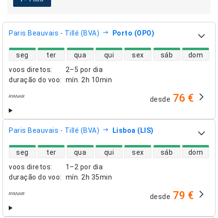
Paris Beauvais - Tillé (BVA)
Porto (OPO)
disponibilidade de voos diretos
seg
ter
qua
qui
sex
sáb
dom
voos diretos
:
2–5 por dia
duração do voo
:
mín.
2h 10min
76 €
desde
companhias aéreas
Paris Beauvais - Tillé (BVA)
Lisboa (LIS)
disponibilidade de voos diretos
seg
ter
qua
qui
sex
sáb
dom
voos diretos
:
1–2 por dia
duração do voo
:
mín.
2h 35min
79 €
desde
companhias aéreas