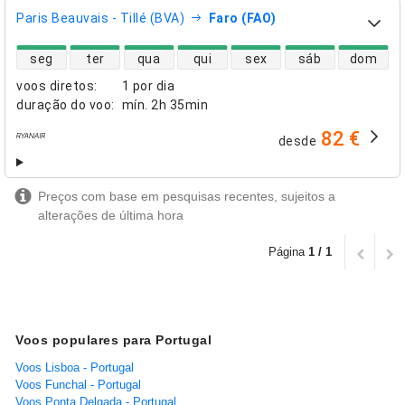
Paris Beauvais - Tillé (BVA)
Faro (FAO)
disponibilidade de voos diretos
seg
ter
qua
qui
sex
sáb
dom
voos diretos
:
1 por dia
duração do voo
:
mín.
2h 35min
82 €
desde
companhias aéreas
Preços com base em pesquisas recentes, sujeitos a
alterações de última hora
Página
1 / 1
Voos populares para Portugal
Voos Lisboa - Portugal
Voos Funchal - Portugal
Voos Ponta Delgada - Portugal