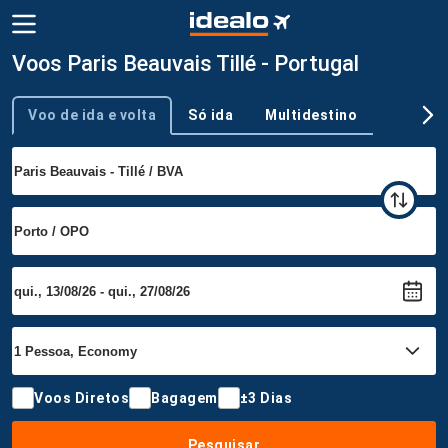
Voos Paris Beauvais Tillé - Portugal
Voo de ida e volta
Só ida
Multidestino
Tipo de viagem
Voos Diretos
Bagagem
±3 Dias
Pesquisar