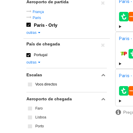
Paris -
Aeroporto de partida
França
Paris
compa
Paris - Orly
outras
Paris -
País de chegada
Portugal
compa
outras
Escalas
Paris -
Voos directos
compa
Aeroporto de chegada
Faro
Preço
Lisboa
Porto