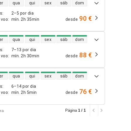
dade de voos diretos
er
qua
qui
sex
sáb
dom
os
:
2–5 por dia
90 €
 voo
:
mín.
2h 35min
desde
dade de voos diretos
er
qua
qui
sex
sáb
dom
os
:
7–13 por dia
88 €
 voo
:
mín.
2h 30min
desde
dade de voos diretos
er
qua
qui
sex
sáb
dom
os
:
6–14 por dia
76 €
 voo
:
mín.
2h 5min
desde
ra
Página
1 / 1