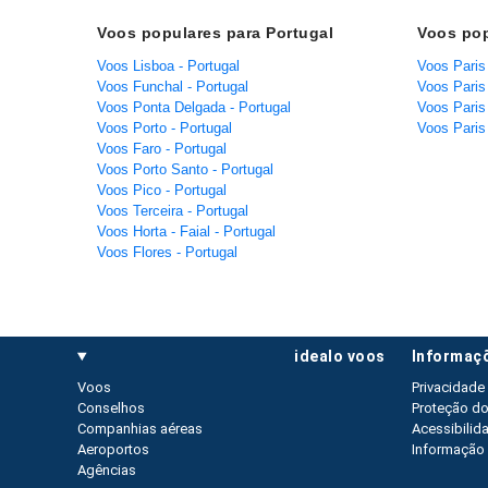
Voos populares para Portugal
Voos popu
Voos Lisboa - Portugal
Voos Paris 
Voos Funchal - Portugal
Voos Paris
Voos Ponta Delgada - Portugal
Voos Paris
Voos Porto - Portugal
Voos Paris 
Voos Faro - Portugal
Voos Porto Santo - Portugal
Voos Pico - Portugal
Voos Terceira - Portugal
Voos Horta - Faial - Portugal
Voos Flores - Portugal
idealo voos
informaç
Voos
Privacidade
Conselhos
Proteção d
Companhias aéreas
Acessibilid
Aeroportos
Informação 
Agências