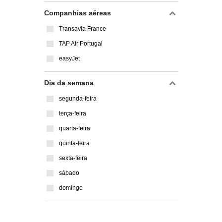
Companhias aéreas
Transavia France
TAP Air Portugal
easyJet
Dia da semana
segunda-feira
terça-feira
quarta-feira
quinta-feira
sexta-feira
sábado
domingo