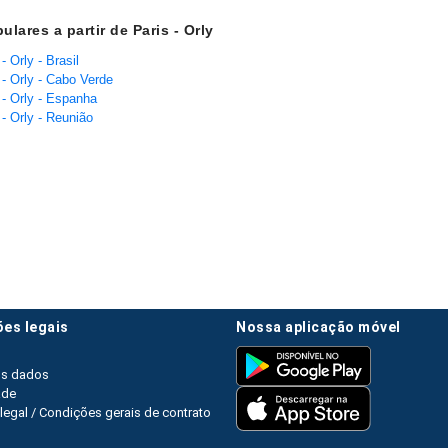
lares a partir de Paris - Orly
- Orly - Brasil
 - Orly - Cabo Verde
 - Orly - Espanha
- Orly - Reunião
ões legais
nossa aplicação móvel
os dados
ade
legal / Condições gerais de contrato