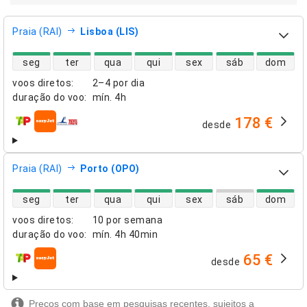
Praia (RAI)
Lisboa (LIS)
disponibilidade de voos diretos
seg
ter
qua
qui
sex
sáb
dom
voos diretos
:
2–4 por dia
duração do voo
:
mín.
4h
178 €
desde
companhias aéreas
Praia (RAI)
Porto (OPO)
disponibilidade de voos diretos
seg
ter
qua
qui
sex
sáb
dom
voos diretos
:
10 por semana
duração do voo
:
mín.
4h 40min
65 €
desde
companhias aéreas
Preços com base em pesquisas recentes, sujeitos a