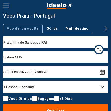
Voos Praia - Portugal
Voo de ida e volta
Só ida
Multidestino
Tipo de viagem
Voos Diretos
Bagagem
±3 Dias
Pesquisar