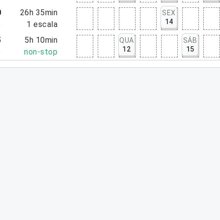
0
26h 35min
SEX
14
5
1
escala
5
5h 10min
QUA
SÁB
12
15
5
non-stop