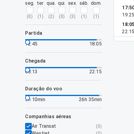
seg.
ter.
qua.
qui.
sex.
sáb.
dom.
17:5
19:2
(
0
)
(
1
)
(
2
)
(
0
)
(
3
)
(
1
)
(
1
)
18:0
22:1
partida
12:45
18:05
chegada
08:13
22:15
duração do voo
5h 10min
26h 35min
companhias aéreas
Air Transat
(
3
)
Westjet
(
2
)