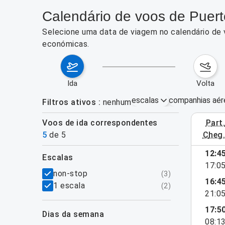
Calendário de voos de Puert
Selecione uma data de viagem no calendário de 
económicas.
ida
volta
escalas
companhias aér
Filtros ativos
nenhum
Voos de ida correspondentes
part
3–9 de ag
5
de
5
cheg
12:4
escalas
17:0
filtros
non-stop
(
3
)
16:4
1 escala
(
2
)
21:0
17:5
dias da semana
08:1