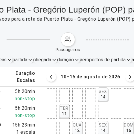
o Plata - Gregório Luperón (POP) p
voos para a rota de Puerto Plata - Gregório Luperón (POP)
passageiros
eas
partida
chegada
duração
aeroportos de partida
a
.
duração
osto de 2026
10–16 de agosto de 2026
.
escalas
5
5h 20min
SEX
14
5
non-stop
5
5h 20min
TER
11
5
non-stop
0
15h 23min
QUA
SEX
DOM
12
14
16
3
1
escala