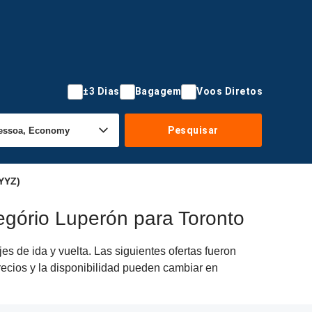
±3 Dias
Bagagem
Voos Diretos
Pesquisar
(YYZ)
egório Luperón para Toronto
s de ida y vuelta. Las siguientes ofertas fueron
recios y la disponibilidad pueden cambiar en