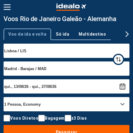
Voos Rio de Janeiro Galeão - Alemanha
Voo de ida e volta
Só ida
Multidestino
Tipo de viagem
Voos Diretos
Bagagem
±3 Dias
Pesquisar