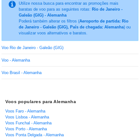
Utilize nossa busca para encontrar as promoções mais
baratas de voo para as seguintes rotas:
Rio de Janeiro -
Galeão (GIG) - Alemanha
Poderá também alterar os filtros (
Aeroporto de partida: Rio
de Janeiro - Galeão (GIG), País de chegada: Alemanha
) ou
visualizar voos alternativos e baratos.
Voo Rio de Janeiro - Galeão (GIG)
Voo - Alemanha
Voo Brasil - Alemanha
Voos populares para Alemanha
Voos Faro - Alemanha
Voos Lisboa - Alemanha
Voos Funchal - Alemanha
Voos Porto - Alemanha
Voos Ponta Delgada - Alemanha