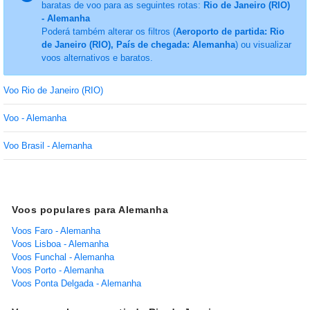
baratas de voo para as seguintes rotas:
Rio de Janeiro (RIO)
- Alemanha
Poderá também alterar os filtros (
Aeroporto de partida: Rio
de Janeiro (RIO), País de chegada: Alemanha
) ou visualizar
voos alternativos e baratos.
Voo Rio de Janeiro (RIO)
Voo - Alemanha
Voo Brasil - Alemanha
Voos populares para Alemanha
Voos Faro - Alemanha
Voos Lisboa - Alemanha
Voos Funchal - Alemanha
Voos Porto - Alemanha
Voos Ponta Delgada - Alemanha