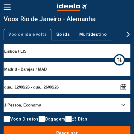
Voos Rio de Janeiro - Alemanha
Voo de ida e volta
Só ida
Multidestino
Tipo de viagem
Voos Diretos
Bagagem
±3 Dias
Pesquisar