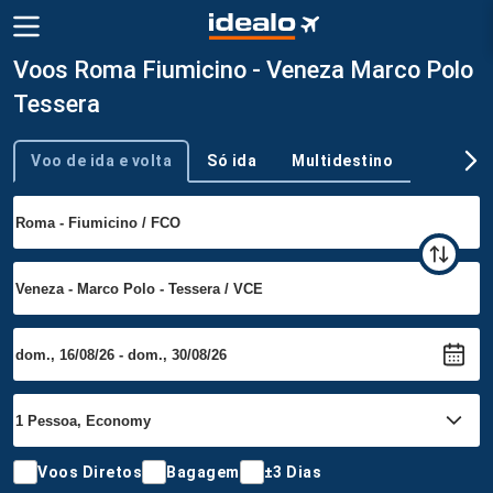
Voos Roma Fiumicino - Veneza Marco Polo
Tessera
Voo de ida e volta
Só ida
Multidestino
Tipo de viagem
Voos Diretos
Bagagem
±3 Dias