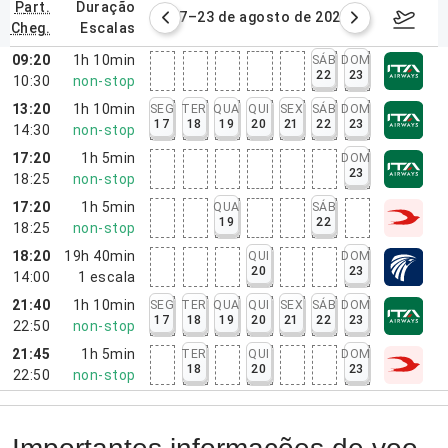
part.
duração
de agosto de 2026
17–23 de agosto de 2026
24–30 d
cheg.
escalas
09:20
1h 10min
SÁB
DOM
22
23
10:30
non-stop
13:20
1h 10min
SEG
TER
QUA
QUI
SEX
SÁB
DOM
17
18
19
20
21
22
23
14:30
non-stop
17:20
1h 5min
DOM
23
18:25
non-stop
17:20
1h 5min
QUA
SÁB
19
22
18:25
non-stop
18:20
19h 40min
QUI
DOM
20
23
14:00
1
escala
21:40
1h 10min
SEG
TER
QUA
QUI
SEX
SÁB
DOM
17
18
19
20
21
22
23
22:50
non-stop
21:45
1h 5min
TER
QUI
DOM
18
20
23
22:50
non-stop