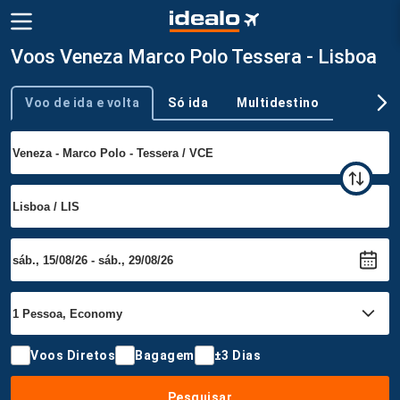
Voos Veneza Marco Polo Tessera - Lisboa
Voo de ida e volta
Só ida
Multidestino
Tipo de viagem
Voos Diretos
Bagagem
±3 Dias
Pesquisar