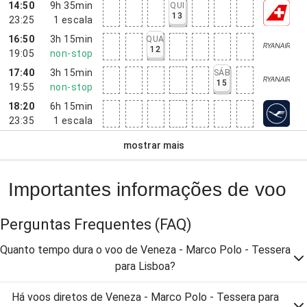
14:50
9h 35min
QUI
13
23:25
1
escala
16:50
3h 15min
QUA
12
19:05
non-stop
17:40
3h 15min
SÁB
15
19:55
non-stop
18:20
6h 15min
23:35
1
escala
mostrar mais
Importantes informações de voo
Perguntas Frequentes
(FAQ)
Quanto tempo dura o voo de Veneza - Marco Polo - Tessera
para Lisboa?
Há voos diretos de Veneza - Marco Polo - Tessera para