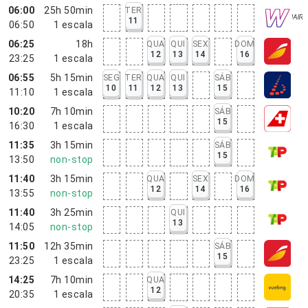
06:00
25h 50min
TER
11
06:50
1
escala
06:25
18h
QUA
QUI
SEX
DOM
12
13
14
16
23:25
1
escala
06:55
5h 15min
SEG
TER
QUA
QUI
SÁB
10
11
12
13
15
11:10
1
escala
10:20
7h 10min
SÁB
15
16:30
1
escala
11:35
3h 15min
SÁB
15
13:50
non-stop
11:40
3h 15min
QUA
SEX
DOM
12
14
16
13:55
non-stop
11:40
3h 25min
QUI
13
14:05
non-stop
11:50
12h 35min
SÁB
15
23:25
1
escala
14:25
7h 10min
QUA
12
20:35
1
escala