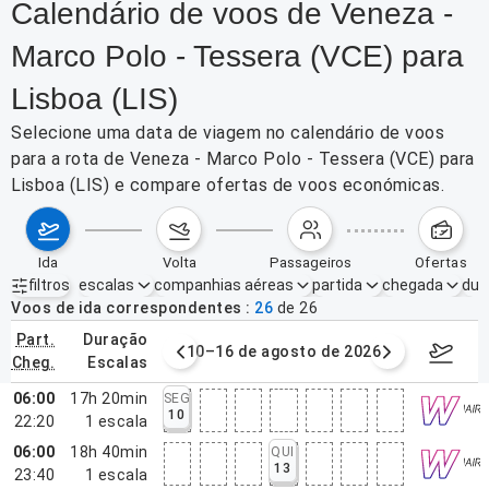
Calendário de voos de Veneza -
Marco Polo - Tessera (VCE) para
Lisboa (LIS)
Selecione uma data de viagem no calendário de voos
para a rota de Veneza - Marco Polo - Tessera (VCE) para
Lisboa (LIS) e compare ofertas de voos económicas.
ida
volta
passageiros
ofertas
filtros
escalas
companhias aéreas
partida
chegada
dur
Filtros ativos
nenhum
Voos de ida correspondentes
26
de
26
part.
duração
e agosto de 2026
10–16 de agosto de 2026
17–23 d
cheg.
escalas
06:00
17h 20min
SEG
10
22:20
1
escala
06:00
18h 40min
QUI
13
23:40
1
escala