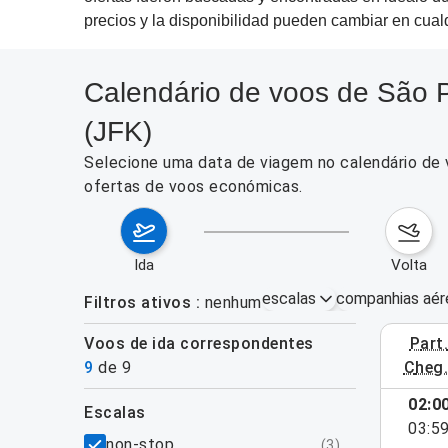
precios y la disponibilidad pueden cambiar en cua
Calendário de voos de São P
(JFK)
Selecione uma data de viagem no calendário de 
ofertas de voos económicas.
ida
volta
escalas
companhias aér
Filtros ativos
nenhum
Voos de ida correspondentes
part
3–9 de ag
9
de
9
cheg
02:0
escalas
03:5
filtros
non-stop
(
3
)