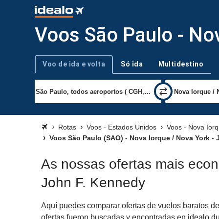
Voos São Paulo - No
Voo de ida e volta
Só ida
Multidestino
Tipo de viagem
Rotas
Voos - Estados Unidos
Voos - Nova Ior
Voos São Paulo (SAO) - Nova Iorque / Nova York - 
As nossas ofertas mais eco
John F. Kennedy
Aquí puedes comparar ofertas de vuelos baratos de
ofertas fueron buscadas y encontradas en idealo du