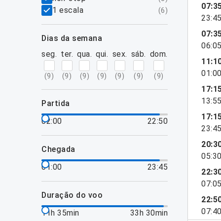
07:3
1 escala
(
6
)
23:4
07:3
dias da semana
06:0
seg.
ter.
qua.
qui.
sex.
sáb.
dom.
11:1
01:0
(
9
)
(
9
)
(
9
)
(
9
)
(
9
)
(
9
)
(
9
)
17:1
13:5
partida
17:1
02:00
22:50
23:4
20:3
chegada
05:3
01:00
23:45
22:3
07:0
duração do voo
22:5
07:4
11h 35min
33h 30min