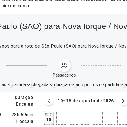
lquier momento.
aulo (SAO) para Nova Iorque / Nov
voos para a rota de São Paulo (SAO) para Nova Iorque / Nov
passageiros
eas
partida
chegada
duração
aeroportos de partida
a
.
duração
osto de 2026
10–16 de agosto de 2026
.
escalas
0
28h 59min
SEG
10
9
1
escala