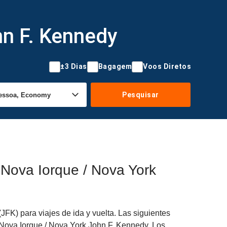
hn F. Kennedy
±3 Dias
Bagagem
Voos Diretos
Pesquisar
Nova Iorque / Nova York
K) para viajes de ida y vuelta. Las siguientes
a Nova Iorque / Nova York John F. Kennedy. Los