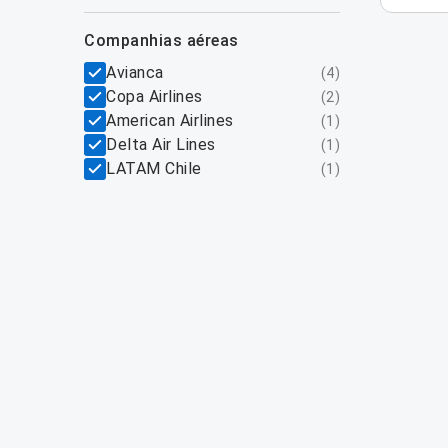
companhias aéreas
Avianca
(
4
)
Copa Airlines
(
2
)
American Airlines
(
1
)
Delta Air Lines
(
1
)
LATAM Chile
(
1
)