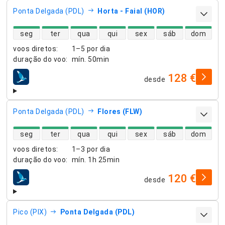
Ponta Delgada (PDL)
Horta - Faial (HOR)
disponibilidade de voos diretos
seg
ter
qua
qui
sex
sáb
dom
voos diretos
:
1–5 por dia
duração do voo
:
mín.
50min
128 €
desde
companhias aéreas
Ponta Delgada (PDL)
Flores (FLW)
disponibilidade de voos diretos
seg
ter
qua
qui
sex
sáb
dom
voos diretos
:
1–3 por dia
duração do voo
:
mín.
1h 25min
120 €
desde
companhias aéreas
Pico (PIX)
Ponta Delgada (PDL)