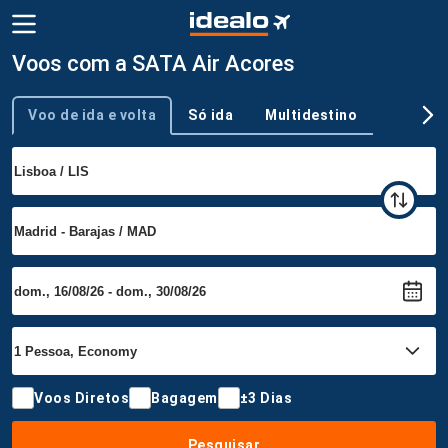
Voos com a SATA Air Acores
Voo de ida e volta
Só ida
Multidestino
Tipo de viagem
Voos Diretos
Bagagem
±3 Dias
Pesquisar