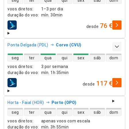
seg
ter
qua
qui
sex
sáb
dom
voos diretos
:
1–3 por dia
duração do voo
:
mín.
30min
76 €
desde
companhias aéreas
Ponta Delgada (PDL)
Corvo (CVU)
disponibilidade de voos diretos
seg
ter
qua
qui
sex
sáb
dom
voos diretos
:
3 por semana
duração do voo
:
mín.
1h 35min
117 €
desde
companhias aéreas
Horta - Faial (HOR)
Porto (OPO)
disponibilidade de voos diretos
seg
ter
qua
qui
sex
sáb
dom
voos diretos
:
apenas voos com escala
duração do voo
:
mín.
3h 55min