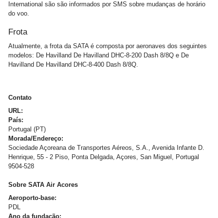
International são são informados por SMS sobre mudanças de horário
do voo.
Frota
Atualmente, a frota da SATA é composta por aeronaves dos seguintes
modelos: De Havilland De Havilland DHC-8-200 Dash 8/8Q e De
Havilland De Havilland DHC-8-400 Dash 8/8Q.
Contato
URL:
País:
Portugal (PT)
Morada/Endereço:
Sociedade Açoreana de Transportes Aéreos, S.A., Avenida Infante D.
Henrique, 55 - 2 Piso, Ponta Delgada, Açores, San Miguel, Portugal
9504-528
Sobre SATA Air Acores
Aeroporto-base:
PDL
Ano da fundação: