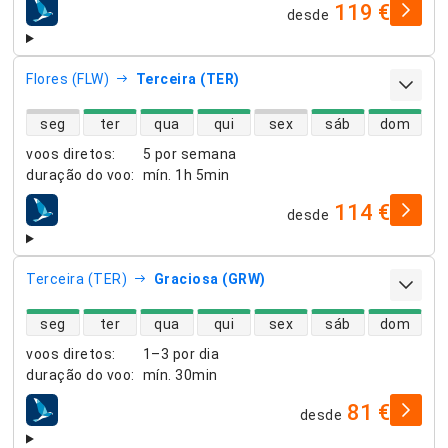
119 €
desde
companhias aéreas
Flores (FLW)
Terceira (TER)
disponibilidade de voos diretos
seg
ter
qua
qui
sex
sáb
dom
voos diretos
:
5 por semana
duração do voo
:
mín.
1h 5min
114 €
desde
companhias aéreas
Terceira (TER)
Graciosa (GRW)
disponibilidade de voos diretos
seg
ter
qua
qui
sex
sáb
dom
voos diretos
:
1–3 por dia
duração do voo
:
mín.
30min
81 €
desde
companhias aéreas