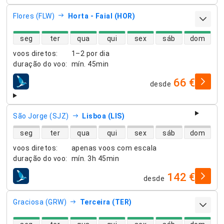
Flores (FLW)
Horta - Faial (HOR)
disponibilidade de voos diretos
seg
ter
qua
qui
sex
sáb
dom
voos diretos
:
1–2 por dia
duração do voo
:
mín.
45min
66 €
desde
companhias aéreas
São Jorge (SJZ)
Lisboa (LIS)
disponibilidade de voos diretos
seg
ter
qua
qui
sex
sáb
dom
voos diretos
:
apenas voos com escala
duração do voo
:
mín.
3h 45min
142 €
desde
companhias aéreas
Graciosa (GRW)
Terceira (TER)
disponibilidade de voos diretos