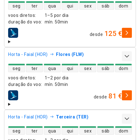
disponibilidade de voos diretos
seg
ter
qua
qui
sex
sáb
dom
voos diretos
:
1–5 por dia
duração do voo
:
mín.
50min
125 €
desde
companhias aéreas
Horta - Faial (HOR)
Flores (FLW)
disponibilidade de voos diretos
seg
ter
qua
qui
sex
sáb
dom
voos diretos
:
1–2 por dia
duração do voo
:
mín.
50min
81 €
desde
companhias aéreas
Horta - Faial (HOR)
Terceira (TER)
disponibilidade de voos diretos
seg
ter
qua
qui
sex
sáb
dom