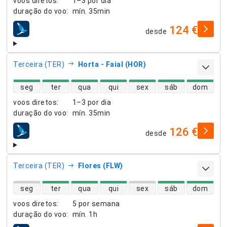
voos diretos
:
1–3 por dia
duração do voo
:
mín.
35min
124 €
desde
companhias aéreas
Terceira (TER)
Horta - Faial (HOR)
disponibilidade de voos diretos
seg
ter
qua
qui
sex
sáb
dom
voos diretos
:
1–3 por dia
duração do voo
:
mín.
35min
126 €
desde
companhias aéreas
Terceira (TER)
Flores (FLW)
disponibilidade de voos diretos
seg
ter
qua
qui
sex
sáb
dom
voos diretos
:
5 por semana
duração do voo
:
mín.
1h