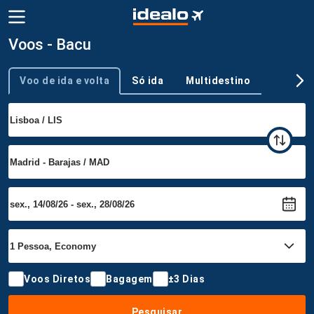
Voos - Bacu
Voo de ida e volta
Só ida
Multidestino
Tipo de viagem
Voos Diretos
Bagagem
±3 Dias
Pesquisar