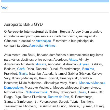
Voo -
Aeroporto Baku GYD
O
Aeroporto Internacional de Baku - Heydar Aliyev
é um grande e
importante aeroporto que serve à cidade homónima, na região do
Cáucaso, e capital do
Arzebaijão
. É também o hub principal da
companhia aérea
Azerbaijan Airlines
.
Atualmente, em Baku, há voos domésticos e internacionais regulares
para vários destinos, entre outros: Aberdeen,
Aktau
, Almaty,
Amsterdão/Amsterdã,
Ancara
, Ashgabat, Astrakhan,
Atyrau
, Bishkek,
Bodrum,
Cazã
, Doha, Donetsk, Dubai, Ecaterimburgo,
Esmirna
,
Frankfurt,
Ganja
, Istambul-Ataturk, Istambul-Sabiha Göçken, Karlovy
Vary, Khanty-Mansiysk, Kiev-Boryspil, Krasnoyarsk, Londres-
Heathrow, Milão-Malpensa, Mineralnye Vody, Minsk,
Moscovo/Moscou-
Domodedovo,
Moscovo-Vnukovo, Moscovo/Moscou-Sheremetyevo,
Nizhnekamsk,
Nizhnevartovsk
, Nizhny Novogorod,
Omsk
, Paris-CDG,
Praga, Riga, Roma-Fiumicino,
Rostov-do-Don
, S. Petersburgo,
Samara, Simferopol, St. Petersburgo, Surgut, Tabriz, Tashkent,
Teerão-Imão Khomeini, Tel Aviv-Ben Gurion, Tibilissi, Tyumen, Urumqi,