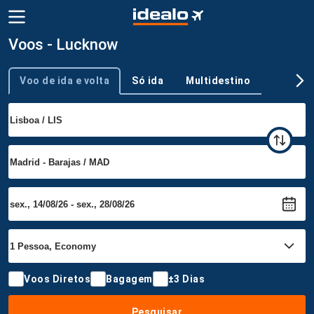
Voos - Lucknow
Voo de ida e volta
Só ida
Multidestino
Tipo de viagem
Voos Diretos
Bagagem
±3 Dias
Pesquisar