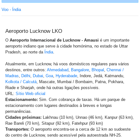
Voo - Índia
Aeroporto Lucknow LKO
O
Aeroporto Internacional de Lucknow - Amausi
é um importante
aeroporto indiano que serve à cidade homónima, no estado de Uttar
Pradesh, ao norte da
Índia
.
Atualmente, em Lucknow, há voos domésticos regulares para vários
destinos, entre outros:
Ahmedabad
,
Bangalore
,
Bhopal
,
Chennai /
Madras
,
Délhi
,
Dubai
,
Goa
,
Hyderabade
, Indore, Jedá, Katmandu,
Kolkota / Calcutá
, Mascate, Mumbai / Bombaim, Patna, Pokhara,
Riade e Sharjah, onde há outras ligações possíveis.
URL:
Sítio Web oficial
Estacionamento:
Sim. Com cobrança de taxas. Há um parque de
estacionamento com lugares destinados à breves e longas
permanências.
Cidades próximas:
Lakhnau (10 km), Unnao (46 km), Kanpur (63 km),
Rae Bareli (70 km), Sitapur (92 km), Fatehpur (93 km)
Transportes:
O aeroporto encontra-se a cerca de 12 km ao sudoeste
do centro de Lucknow, sendo acessível pela autoestrada NH-25.