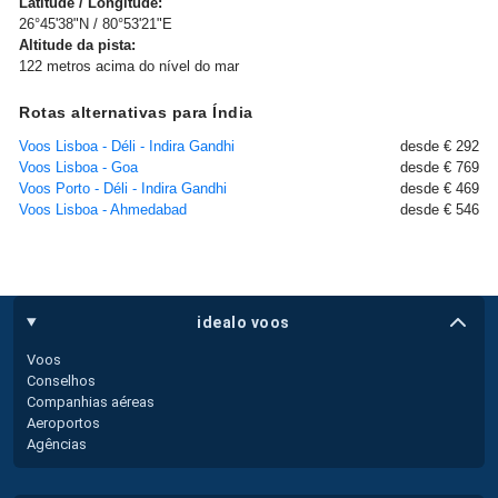
Latitude / Longitude:
26°45'38"N / 80°53'21"E
Altitude da pista:
122 metros acima do nível do mar
Rotas alternativas para Índia
Voos Lisboa - Déli - Indira Gandhi
desde € 292
Voos Lisboa - Goa
desde € 769
Voos Porto - Déli - Indira Gandhi
desde € 469
Voos Lisboa - Ahmedabad
desde € 546
idealo voos
Voos
Conselhos
Companhias aéreas
Aeroportos
Agências