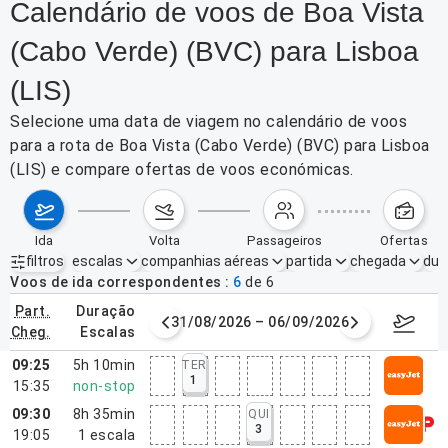
Calendário de voos de Boa Vista
(Cabo Verde) (BVC) para Lisboa
(LIS)
Selecione uma data de viagem no calendário de voos
para a rota de Boa Vista (Cabo Verde) (BVC) para Lisboa
(LIS) e compare ofertas de voos económicas.
ida
volta
passageiros
ofertas
filtros
escalas
companhias aéreas
partida
chegada
dur
Filtros ativos
nenhum
Voos de ida correspondentes
6
de
6
part.
duração
de agosto de 2026
31/08/2026 – 06/09/2026
7–13 de
cheg.
escalas
09:25
5h 10min
TER
1
15:35
non-stop
09:30
8h 35min
QUI
3
19:05
1
escala