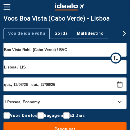
Voos Boa Vista (Cabo Verde) - Lisboa
Voo de ida e volta
Só ida
Multidestino
Tipo de viagem
Voos Diretos
Bagagem
±3 Dias
Pesquisar