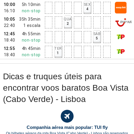
10:00
5h 10min
SEX
4
16:10
non-stop
10:05
35h 35min
QUA
2
22:40
1
escala
12:45
4h 55min
SÁB
5
18:40
non-stop
12:55
4h 45min
TER
1
18:40
non-stop
Dicas e truques úteis para
encontrar voos baratos Boa Vista
(Cabo Verde) - Lisboa
Companhia aérea mais popular: TUI fly
Os bilhetes aéreos da rota Boa Vista (Cabo Verde) - Lisboa são reservados