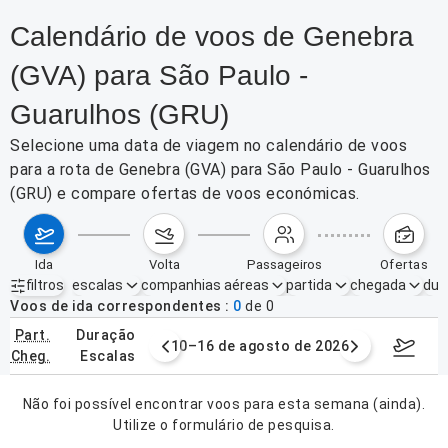
Calendário de voos de Genebra
(GVA) para São Paulo -
Guarulhos (GRU)
Selecione uma data de viagem no calendário de voos
para a rota de Genebra (GVA) para São Paulo - Guarulhos
(GRU) e compare ofertas de voos económicas.
ida
volta
passageiros
ofertas
filtros
escalas
companhias aéreas
partida
chegada
dur
Filtros ativos
nenhum
Voos de ida correspondentes
0
de
0
part.
duração
e agosto de 2026
10–16 de agosto de 2026
17–23 d
cheg.
escalas
Não foi possível encontrar voos para esta semana (ainda).
Utilize o formulário de pesquisa.