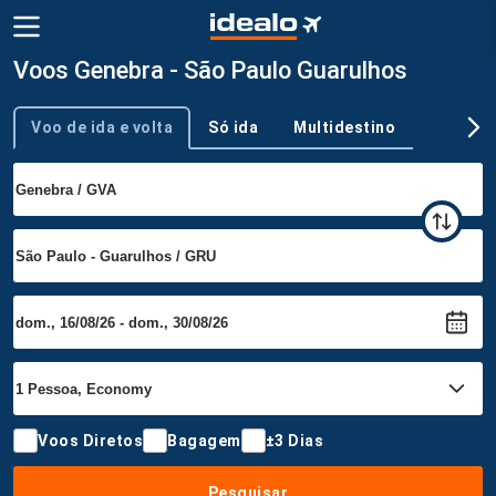
Voos Genebra - São Paulo Guarulhos
Voo de ida e volta
Só ida
Multidestino
Tipo de viagem
Voos Diretos
Bagagem
±3 Dias
Pesquisar