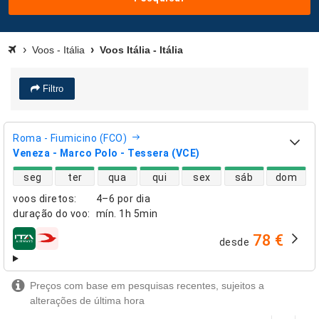
Voos - Itália
Voos Itália - Itália
Filtro
Roma - Fiumicino (FCO)
Veneza - Marco Polo - Tessera (VCE)
disponibilidade de voos diretos
seg
ter
qua
qui
sex
sáb
dom
voos diretos
:
4–6 por dia
duração do voo
:
mín.
1h 5min
78 €
desde
companhias aéreas
Preços com base em pesquisas recentes, sujeitos a
alterações de última hora