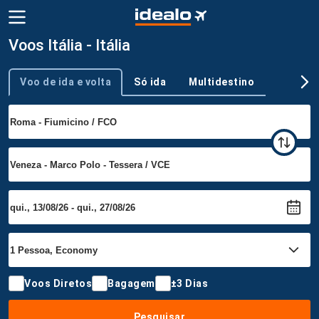
Voos Itália - Itália
Voo de ida e volta
Só ida
Multidestino
Tipo de viagem
Voos Diretos
Bagagem
±3 Dias
Pesquisar