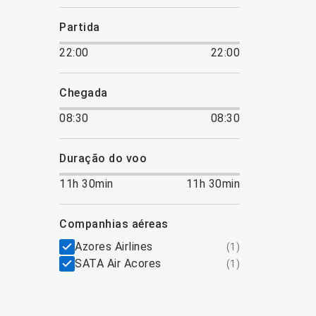
partida
22:00
22:00
chegada
08:30
08:30
duração do voo
11h 30min
11h 30min
companhias aéreas
Azores Airlines
(
1
)
SATA Air Acores
(
1
)