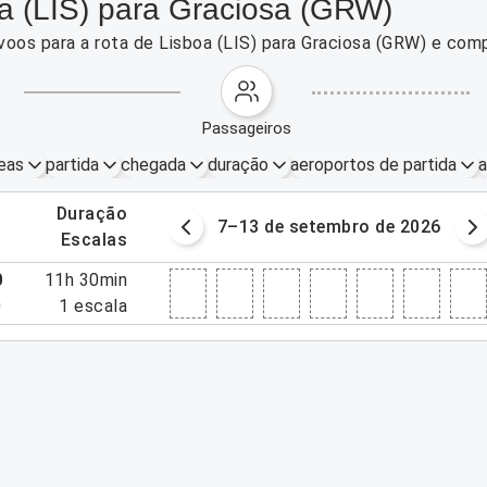
a (LIS) para Graciosa (GRW)
voos para a rota de Lisboa (LIS) para Graciosa (GRW) e co
passageiros
eas
partida
chegada
duração
aeroportos de partida
a
.
duração
 – 06/09/2026
7–13 de setembro de 2026
.
escalas
0
11h 30min
0
1
escala