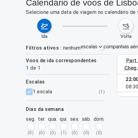
Calendário de voos de Lisbo
Selecione uma data de viagem no calendário de 
ida
volta
escalas
companhias aér
Filtros ativos
nenhum
Voos de ida correspondentes
part
31/08/2026
1
de
1
cheg
22:0
escalas
ntrar voos para os filtros ativos.
08:3
filtros
1 escala
(
1
)
dias da semana
seg.
ter.
qua.
qui.
sex.
sáb.
dom.
(
0
)
(
0
)
(
0
)
(
1
)
(
0
)
(
0
)
(
0
)