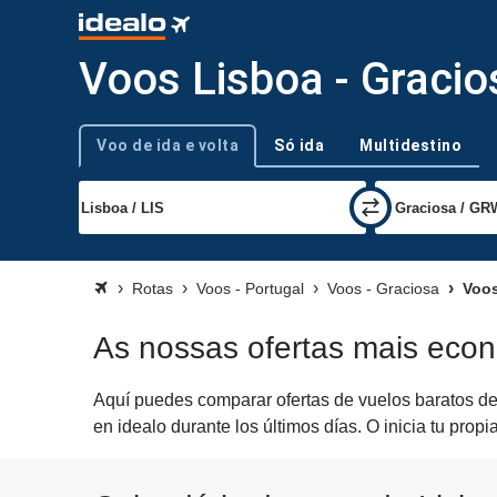
Voos Lisboa - Gracio
Voo de ida e volta
Só ida
Multidestino
Tipo de viagem
Rotas
Voos - Portugal
Voos - Graciosa
Voos
As nossas ofertas mais eco
Aquí puedes comparar ofertas de vuelos baratos de 
en idealo durante los últimos días. O inicia tu pr