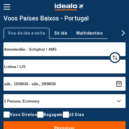
Voos Países Baixos - Portugal
Voo de ida e volta
Só ida
Multidestino
Tipo de viagem
Voos Diretos
Bagagem
±3 Dias
Pesquisar