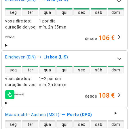
disponibilidade de voos diretos
seg
ter
qua
qui
sex
sáb
dom
voos diretos
:
1 por dia
duração do voo
:
mín.
2h 35min
106 €
desde
companhias aéreas
Eindhoven (EIN)
Lisboa (LIS)
disponibilidade de voos diretos
seg
ter
qua
qui
sex
sáb
dom
voos diretos
:
1–2 por dia
duração do voo
:
mín.
2h 55min
108 €
desde
companhias aéreas
Maastricht - Aachen (MST)
Porto (OPO)
disponibilidade de voos diretos
seg
ter
qua
qui
sex
sáb
dom