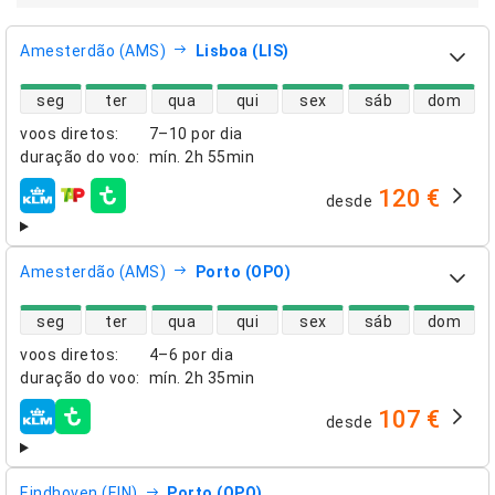
Amesterdão (AMS)
Lisboa (LIS)
disponibilidade de voos diretos
seg
ter
qua
qui
sex
sáb
dom
voos diretos
:
7–10 por dia
duração do voo
:
mín.
2h 55min
120 €
desde
companhias aéreas
Amesterdão (AMS)
Porto (OPO)
disponibilidade de voos diretos
seg
ter
qua
qui
sex
sáb
dom
voos diretos
:
4–6 por dia
duração do voo
:
mín.
2h 35min
107 €
desde
companhias aéreas
Eindhoven (EIN)
Porto (OPO)