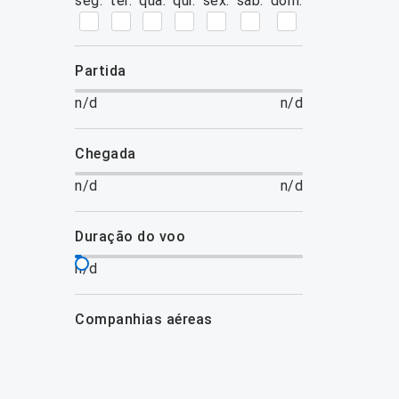
seg.
ter.
qua.
qui.
sex.
sáb.
dom.
partida
n/d
n/d
chegada
n/d
n/d
duração do voo
n/d
companhias aéreas