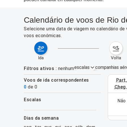
Calendário de voos de Rio 
Selecione uma data de viagem no calendário de 
voos económicas.
ida
volta
escalas
companhias aér
Filtros ativos
nenhum
Voos de ida correspondentes
part
3–9 de ag
0
de
0
cheg
escalas
ra esta semana (ainda). Utilize o formulário de
Não 
filtros
pesquisa.
dias da semana