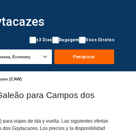
ytacazes
±3 Dias
Bagagem
Voos Diretos
Pesquisar
azes (CAW)
 Galeão para Campos dos
ra viajes de ida y vuelta. Las siguientes ofertas
 dos Goytacazes. Los precios y la disponibilidad