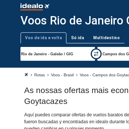
Voos Rio de Janeiro
Voo de ida e volta
Só ida
Multidestino
Tipo de viagem
Rotas
Voos - Brasil
Voos - Campos dos Goyta
As nossas ofertas mais eco
Goytacazes
Aquí puedes comparar ofertas de vuelos baratos de
fueron buscadas y encontradas en idealo durante lo
pueden cambiar en cualquier momento.