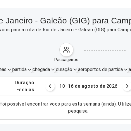
de Janeiro - Galeão (GIG) para Ca
voos para a rota de Rio de Janeiro - Galeão (GIG) para Ca
passageiros
eas
partida
chegada
duração
aeroportos de partida
a
.
duração
osto de 2026
10–16 de agosto de 2026
.
escalas
foi possível encontrar voos para esta semana (ainda). Utiliz
pesquisa.