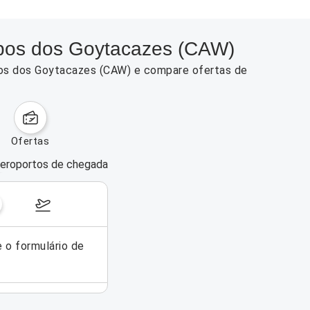
mpos dos Goytacazes (CAW)
mpos dos Goytacazes (CAW) e compare ofertas de
ofertas
eroportos de chegada
dias da semana
17–23 de agosto de 2026
e o formulário de
Não foi possível encontrar voos pa