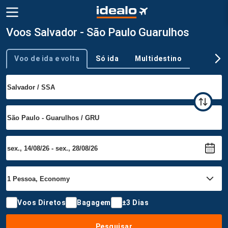
Voos Salvador - São Paulo Guarulhos
Voo de ida e volta
Só ida
Multidestino
Tipo de viagem
Voos Diretos
Bagagem
±3 Dias
Pesquisar