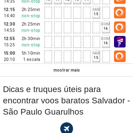
14:35
non-stop
12:15
2h 25min
SÁB
15
14:40
non-stop
12:30
2h 25min
DOM
16
14:55
non-stop
12:55
2h 30min
DOM
16
15:25
non-stop
15:00
5h 10min
SÁB
15
20:10
1
escala
mostrar mais
Dicas e truques úteis para
encontrar voos baratos Salvador -
São Paulo Guarulhos