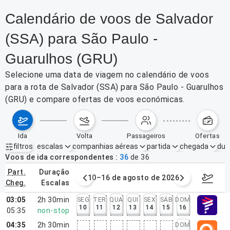
Calendário de voos de Salvador
(SSA) para São Paulo -
Guarulhos (GRU)
Selecione uma data de viagem no calendário de voos
para a rota de Salvador (SSA) para São Paulo - Guarulhos
(GRU) e compare ofertas de voos económicas.
ida
volta
passageiros
ofertas
filtros
escalas
companhias aéreas
partida
chegada
dur
Filtros ativos
nenhum
Voos de ida correspondentes
36
de
36
part.
duração
e agosto de 2026
10–16 de agosto de 2026
17–23 d
cheg.
escalas
03:05
2h 30min
SEG
TER
QUA
QUI
SEX
SÁB
DOM
10
11
12
13
14
15
16
05:35
non-stop
04:35
2h 30min
DOM