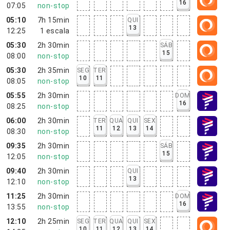
16
07:05
non-stop
05:10
7h 15min
QUI
13
12:25
1
escala
05:30
2h 30min
SÁB
15
08:00
non-stop
05:30
2h 35min
SEG
TER
10
11
08:05
non-stop
05:55
2h 30min
DOM
16
08:25
non-stop
06:00
2h 30min
TER
QUA
QUI
SEX
11
12
13
14
08:30
non-stop
09:35
2h 30min
SÁB
15
12:05
non-stop
09:40
2h 30min
QUI
13
12:10
non-stop
11:25
2h 30min
DOM
16
13:55
non-stop
12:10
2h 25min
SEG
TER
QUA
QUI
SEX
10
11
12
13
14