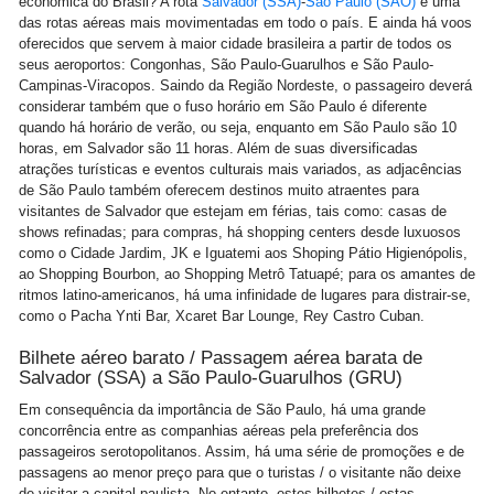
econômica do Brasil? A rota
Salvador (SSA)
-
São Paulo (SAO)
é uma
das rotas aéreas mais movimentadas em todo o país. E ainda há voos
oferecidos que servem à maior cidade brasileira a partir de todos os
seus aeroportos: Congonhas, São Paulo-Guarulhos e São Paulo-
Campinas-Viracopos. Saindo da Região Nordeste, o passageiro deverá
considerar também que o fuso horário em São Paulo é diferente
quando há horário de verão, ou seja, enquanto em São Paulo são 10
horas, em Salvador são 11 horas. Além de suas diversificadas
atrações turísticas e eventos culturais mais variados, as adjacências
de São Paulo também oferecem destinos muito atraentes para
visitantes de Salvador que estejam em férias, tais como: casas de
shows refinadas; para compras, há shopping centers desde luxuosos
como o Cidade Jardim, JK e Iguatemi aos Shoping Pátio Higienópolis,
ao Shopping Bourbon, ao Shopping Metrô Tatuapé; para os amantes de
ritmos latino-americanos, há uma infinidade de lugares para distrair-se,
como o Pacha Ynti Bar, Xcaret Bar Lounge, Rey Castro Cuban.
Bilhete aéreo barato / Passagem aérea barata de
Salvador (SSA) a São Paulo-Guarulhos (GRU)
Em consequência da importância de São Paulo, há uma grande
concorrência entre as companhias aéreas pela preferência dos
passageiros serotopolitanos. Assim, há uma série de promoções e de
passagens ao menor preço para que o turistas / o visitante não deixe
de visitar a capital paulista. No entanto, estes bilhetes / estas