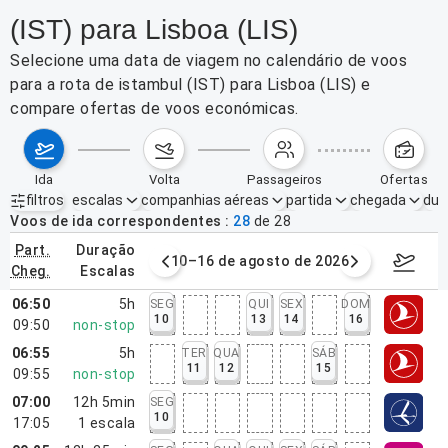
(IST) para Lisboa (LIS)
Selecione uma data de viagem no calendário de voos
para a rota de istambul (IST) para Lisboa (LIS) e
compare ofertas de voos económicas.
ida
volta
passageiros
ofertas
filtros
escalas
companhias aéreas
partida
chegada
dur
Filtros ativos
nenhum
Voos de ida correspondentes
28
de
28
part.
duração
e agosto de 2026
10–16 de agosto de 2026
17–23 d
cheg.
escalas
06:50
5h
SEG
QUI
SEX
DOM
10
13
14
16
09:50
non-stop
06:55
5h
TER
QUA
SÁB
11
12
15
09:55
non-stop
07:00
12h 5min
SEG
10
17:05
1
escala