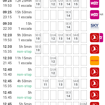
09:25
12h 25min
SEG
QUA
QUI
SEX
SÁB
10
12
13
14
15
19:50
1
escala
09:25
15h 50min
SEX
14
23:15
1
escala
09:30
15h
SEX
14
22:30
1
escala
12:20
9h 30min
SEG
QUA
QUI
SEX
SÁB
10
12
13
14
15
19:50
1
escala
12:30
5h 5min
SEG
10
15:35
non-stop
12:30
11h 15min
QUA
12
21:45
1
escala
12:40
5h
QUA
12
15:40
non-stop
12:45
4h 50min
TER
QUI
SÁB
11
13
15
15:35
non-stop
12:45
5h
SEX
14
15:45
non-stop
12:45
5h 5min
DOM