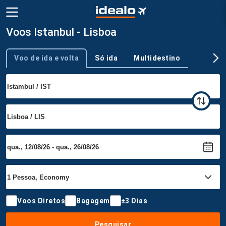
Voos Istanbul - Lisboa
Voo de ida e volta
Só ida
Multidestino
Tipo de viagem
Voos Diretos
Bagagem
±3 Dias
Pesquisar