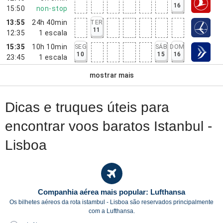
16
15:50
non-stop
13:55
24h 40min
TER
11
12:35
1
escala
15:35
10h 10min
SEG
SÁB
DOM
10
15
16
23:45
1
escala
mostrar mais
Dicas e truques úteis para
encontrar voos baratos Istanbul -
Lisboa
Companhia aérea mais popular: Lufthansa
Os bilhetes aéreos da rota istambul - Lisboa são reservados principalmente
com a Lufthansa.