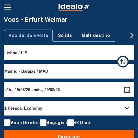
Voos - Erfurt Weimar
Voo de ida e volta
Só ida
Multidestino
Tipo de viagem
Voos Diretos
Bagagem
±3 Dias
Pesquisar