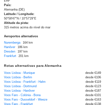
ERF
País:
Alemanha (DE)
Latitude / Longitude:
50°58'47"N / 10°57'29"E
Altitude da pista:
315 metros acima do nível do mar
Aeroportos alternativos
Nuremberga
164 km
Hanôver
186 km
Dresden
197 km
Frankfurt
201 km
Rotas alternativas para Alemanha
Voos Lisboa - Munique
desde €149
Voos Lisboa - Berlim
desde €106
Voos Lisboa - Frankfurt - Hahn
desde €119
Voos Lisboa - Dortmund
desde €123
Voos Lisboa - Hanôver
desde €187
Voos Faro - Colónia - Bona
desde €101
Voos Faro - Dusseldorf - Weeze
desde €163
Voos Faro - Frankfurt
desde €138