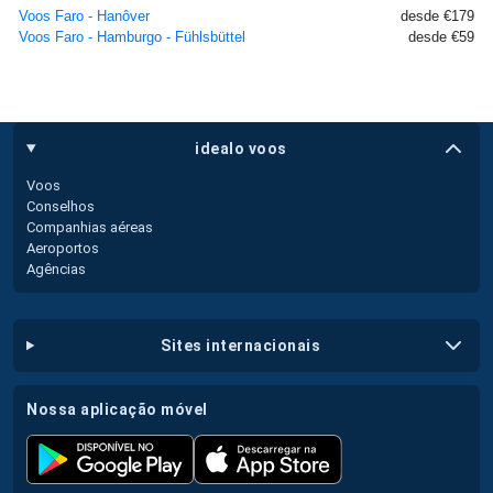
Voos Faro - Hanôver
desde €179
Voos Faro - Hamburgo - Fühlsbüttel
desde €59
idealo voos
Voos
Conselhos
Companhias aéreas
Aeroportos
Agências
sites internacionais
nossa aplicação móvel