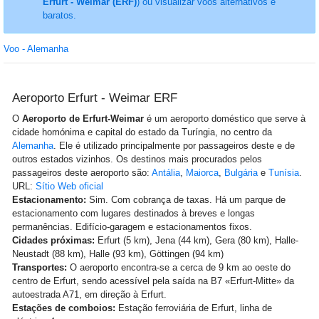
Erfurt - Weimar (ERF)
) ou visualizar voos alternativos e
baratos.
Voo - Alemanha
Aeroporto Erfurt - Weimar ERF
O
Aeroporto de Erfurt-Weimar
é um aeroporto doméstico que serve à
cidade homónima e capital do estado da Turíngia, no centro da
Alemanha
. Ele é utilizado principalmente por passageiros deste e de
outros estados vizinhos. Os destinos mais procurados pelos
passageiros deste aeroporto são:
Antália
,
Maiorca
,
Bulgária
e
Tunísia
.
URL:
Sítio Web oficial
Estacionamento:
Sim. Com cobrança de taxas. Há um parque de
estacionamento com lugares destinados à breves e longas
permanências. Edifício-garagem e estacionamentos fixos.
Cidades próximas:
Erfurt (5 km), Jena (44 km), Gera (80 km), Halle-
Neustadt (88 km), Halle (93 km), Göttingen (94 km)
Transportes:
O aeroporto encontra-se a cerca de 9 km ao oeste do
centro de Erfurt, sendo acessível pela saída na B7 «Erfurt-Mitte» da
autoestrada A71, em direção à Erfurt.
Estações de comboios:
Estação ferroviária de Erfurt, linha de