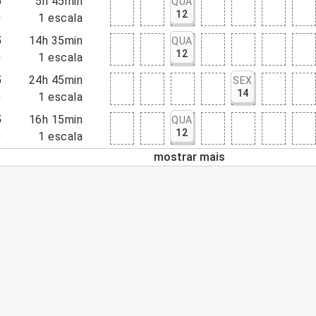
5
5h 45min
QUA
12
0
1
escala
5
14h 35min
QUA
12
0
1
escala
5
24h 45min
SEX
14
0
1
escala
5
16h 15min
QUA
12
0
1
escala
mostrar mais