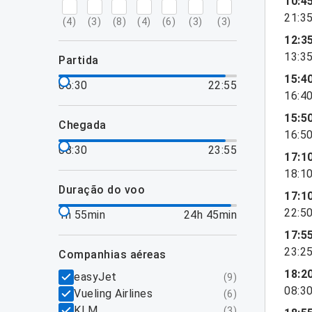
10:4
21:3
(
4
)
(
3
)
(
8
)
(
4
)
(
6
)
(
3
)
(
3
)
12:3
13:3
partida
15:4
06:30
22:55
16:4
15:5
chegada
16:5
08:30
23:55
17:1
18:1
duração do voo
17:1
22:5
1h 55min
24h 45min
17:5
23:2
companhias aéreas
18:2
easyJet
(
9
)
08:3
Vueling Airlines
(
6
)
KLM
(
3
)