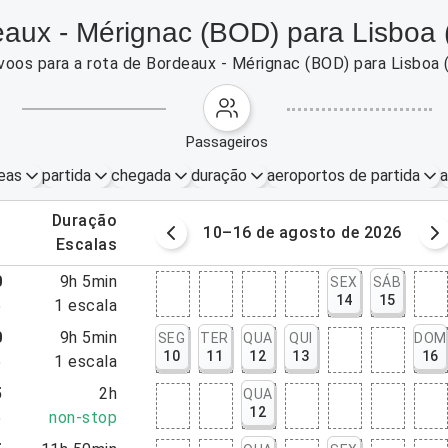
aux - Mérignac (BOD) para Lisboa 
voos para a rota de Bordeaux - Mérignac (BOD) para Lisboa
passageiros
eas
partida
chegada
duração
aeroportos de partida
a
.
duração
osto de 2026
10–16 de agosto de 2026
.
escalas
0
9h 5min
SEX
SÁB
14
15
5
1
escala
0
9h 5min
SEG
TER
QUA
QUI
DOM
10
11
12
13
16
5
1
escala
5
2h
QUA
12
5
non-stop