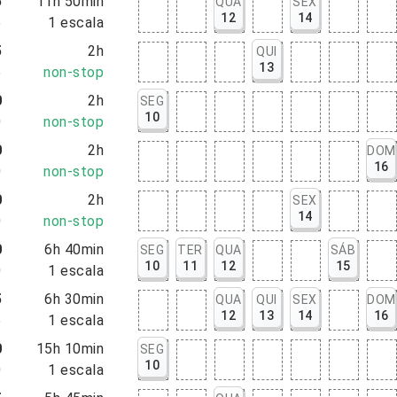
5
11h 50min
QUA
SEX
12
14
5
1
escala
5
2h
QUI
13
5
non-stop
0
2h
SEG
10
0
non-stop
0
2h
DOM
16
0
non-stop
0
2h
SEX
14
0
non-stop
0
6h 40min
SEG
TER
QUA
SÁB
10
11
12
15
0
1
escala
5
6h 30min
QUA
QUI
SEX
DOM
12
13
14
16
5
1
escala
0
15h 10min
SEG
10
0
1
escala