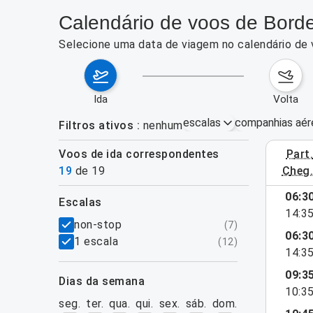
Calendário de voos de Borde
Selecione uma data de viagem no calendário de 
ida
volta
escalas
companhias aér
Filtros ativos
nenhum
Voos de ida correspondentes
part
3–9 de ag
19
de
19
cheg
06:3
escalas
14:3
filtros
non-stop
(
7
)
06:3
1 escala
(
12
)
14:3
09:3
dias da semana
10:3
seg.
ter.
qua.
qui.
sex.
sáb.
dom.