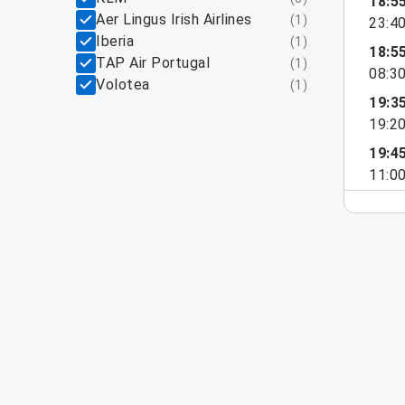
18:5
Aer Lingus Irish Airlines
(
1
)
23:4
Iberia
(
1
)
18:5
TAP Air Portugal
(
1
)
08:3
Volotea
(
1
)
19:3
19:2
19:4
11:0