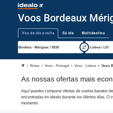
Voos Bordeaux Mérig
Voo de ida e volta
Só ida
Multidestino
Tipo de viagem
Rotas
Voos - Portugal
Voos - Lisboa
Voos B
As nossas ofertas mais eco
Aquí puedes comparar ofertas de vuelos baratos de 
encontradas en idealo durante los últimos días. O i
momento.