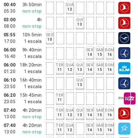
00:40
3h 50min
QUA
12
05:30
non-stop
03:00
4h
QUI
13
08:00
non-stop
05:55
10h 5min
SEG
10
17:00
1
escala
06:00
9h 40min
SEX
SÁB
DOM
14
15
16
16:40
1
escala
06:00
18h 20min
TER
QUA
QUI
SEX
SÁB
DOM
11
12
13
14
15
16
01:20
1
escala
06:10
16h 40min
QUI
13
23:50
1
escala
06:20
15h 45min
TER
11
23:05
1
escala
07:40
4h 20min
TER
QUA
QUI
SEX
SÁB
DOM
11
12
13
14
15
16
13:00
non-stop
07:40
4h 20min
TER
QUA
SEX
SÁB
DOM
11
12
14
15
16
13:00
non-stop