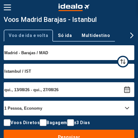
Voos Madrid Barajas - Istanbul
Voo de ida e volta
Só ida
Multidestino
Tipo de viagem
Voos Diretos
Bagagem
±3 Dias
Pesquisar