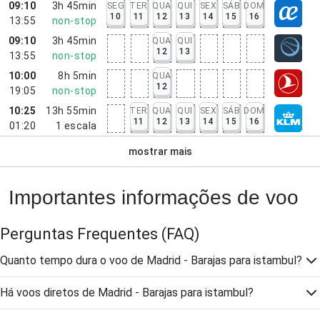
09:10
3h 45min
SEG
TER
QUA
QUI
SEX
SÁB
DOM
10
11
12
13
14
15
16
13:55
non-stop
09:10
3h 45min
QUA
QUI
12
13
13:55
non-stop
10:00
8h 5min
QUA
12
19:05
non-stop
10:25
13h 55min
TER
QUA
QUI
SEX
SÁB
DOM
11
12
13
14
15
16
01:20
1
escala
mostrar mais
Importantes informações de voo
Perguntas Frequentes
(FAQ)
Quanto tempo dura o voo de Madrid - Barajas para istambul?
Há voos diretos de Madrid - Barajas para istambul?