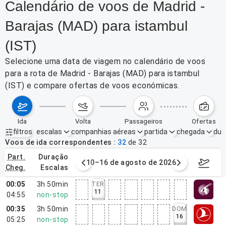
Calendário de voos de Madrid -
Barajas (MAD) para istambul
(IST)
Selecione uma data de viagem no calendário de voos
para a rota de Madrid - Barajas (MAD) para istambul
(IST) e compare ofertas de voos económicas.
ida
volta
passageiros
ofertas
filtros
escalas
companhias aéreas
partida
chegada
dur
Filtros ativos
nenhum
Voos de ida correspondentes
32
de
32
part.
duração
e agosto de 2026
10–16 de agosto de 2026
17–23 d
cheg.
escalas
00:05
3h 50min
TER
11
04:55
non-stop
00:35
3h 50min
DOM
16
05:25
non-stop